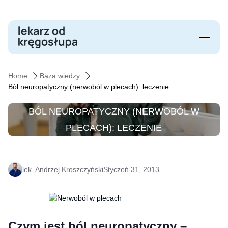
Skip
to
content
Home
Baza wiedzy
Ból neuropatyczny (nerwoból w plecach): leczenie
BÓL NEUROPATYCZNY (NERWOBÓL W
PLECACH): LECZENIE
lek. Andrzej Kroszczyński
Styczeń 31, 2013
Czym jest ból neuropatyczny –