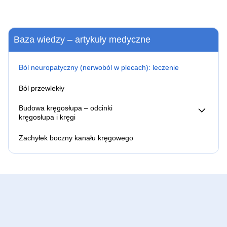
Baza wiedzy – artykuły medyczne
Ból neuropatyczny (nerwoból w plecach): leczenie
Ból przewlekły
Budowa kręgosłupa – odcinki
kręgosłupa i kręgi
Stawy międzywyrostkowe
Zachyłek boczny kanału kręgowego
Ucisk na worek oponowy – czy to groźne?