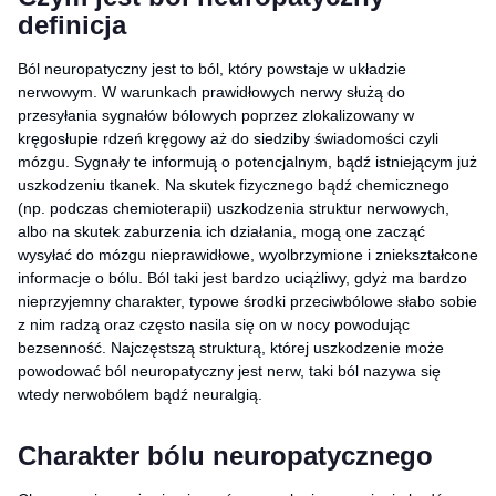
definicja
Ból neuropatyczny jest to ból, który powstaje w układzie
nerwowym. W warunkach prawidłowych nerwy służą do
przesyłania sygnałów bólowych poprzez zlokalizowany w
kręgosłupie rdzeń kręgowy aż do siedziby świadomości czyli
mózgu. Sygnały te informują o potencjalnym, bądź istniejącym już
uszkodzeniu tkanek. Na skutek fizycznego bądź chemicznego
(np. podczas chemioterapii) uszkodzenia struktur nerwowych,
albo na skutek zaburzenia ich działania, mogą one zacząć
wysyłać do mózgu nieprawidłowe, wyolbrzymione i zniekształcone
informacje o bólu. Ból taki jest bardzo uciążliwy, gdyż ma bardzo
nieprzyjemny charakter, typowe środki przeciwbólowe słabo sobie
z nim radzą oraz często nasila się on w nocy powodując
bezsenność. Najczęstszą strukturą, której uszkodzenie może
powodować ból neuropatyczny jest nerw, taki ból nazywa się
wtedy nerwobólem bądź neuralgią.
Charakter bólu neuropatycznego