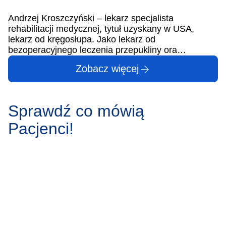
Andrzej Kroszczyński – lekarz specjalista
rehabilitacji medycznej, tytuł uzyskany w USA,
lekarz od kręgosłupa. Jako lekarz od
bezoperacyjnego leczenia przepukliny ora…
Zobacz więcej
Sprawdź co mówią
Pacjenci!
Marek Ciołak
M
Witam , 08/03/2024 miałem zrobiony zastrzyk w okolice
Z 
kręgosłupa ( problem z oberwaną przepukliną kręgosłupa co
te
spowodowało ucisk nerwu rwy kulszowej ) . Ten kto miał podobny
po
problem będzie wiedział jaki to jest straszny ból nogi a
10
szczególnie łydki . Wstrzymywałem się z wystawieniem tej…
mó