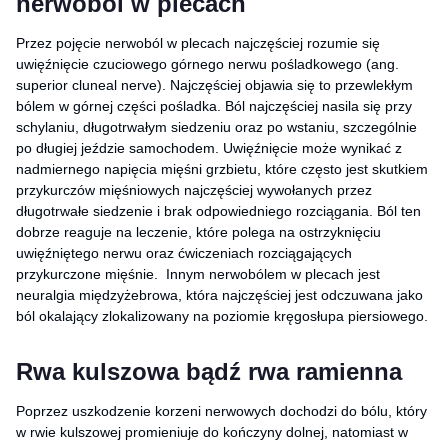
nerwoból w plecach
Przez pojęcie nerwoból w plecach najczęściej rozumie się
uwięźnięcie czuciowego górnego nerwu pośladkowego (ang.
superior cluneal nerve). Najczęściej objawia się to przewlekłym
bólem w górnej części pośladka. Ból najczęściej nasila się przy
schylaniu, długotrwałym siedzeniu oraz po wstaniu, szczególnie
po długiej jeździe samochodem. Uwięźnięcie może wynikać z
nadmiernego napięcia mięśni grzbietu, które często jest skutkiem
przykurczów mięśniowych najczęściej wywołanych przez
długotrwałe siedzenie i brak odpowiedniego rozciągania. Ból ten
dobrze reaguje na leczenie, które polega na ostrzyknięciu
uwięźniętego nerwu oraz ćwiczeniach rozciągających
przykurczone mięśnie. Innym nerwobólem w plecach jest
neuralgia międzyżebrowa, która najczęściej jest odczuwana jako
ból okalający zlokalizowany na poziomie kręgosłupa piersiowego.
Rwa kulszowa bądź rwa ramienna
Poprzez uszkodzenie korzeni nerwowych dochodzi do bólu, który
w rwie kulszowej promieniuje do kończyny dolnej, natomiast w