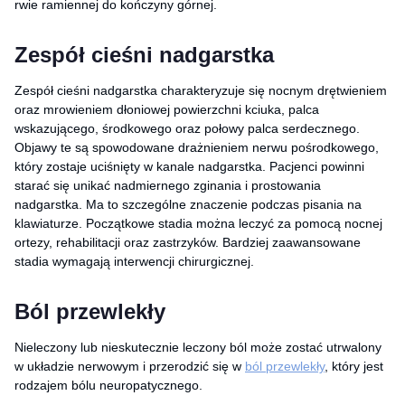
rwie ramiennej do kończyny górnej.
Zespół cieśni nadgarstka
Zespół cieśni nadgarstka charakteryzuje się nocnym drętwieniem
oraz mrowieniem dłoniowej powierzchni kciuka, palca
wskazującego, środkowego oraz połowy palca serdecznego.
Objawy te są spowodowane drażnieniem nerwu pośrodkowego,
który zostaje uciśnięty w kanale nadgarstka. Pacjenci powinni
starać się unikać nadmiernego zginania i prostowania
nadgarstka. Ma to szczególne znaczenie podczas pisania na
klawiaturze. Początkowe stadia można leczyć za pomocą nocnej
ortezy, rehabilitacji oraz zastrzyków. Bardziej zaawansowane
stadia wymagają interwencji chirurgicznej.
Ból przewlekły
Nieleczony lub nieskutecznie leczony ból może zostać utrwalony
w układzie nerwowym i przerodzić się w
ból przewlekły
, który jest
rodzajem bólu neuropatycznego.