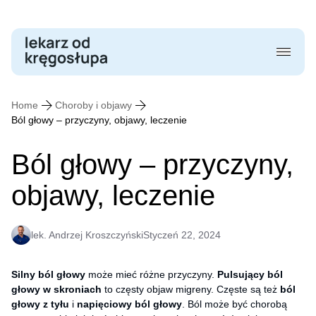
Skip
to
content
Home
Choroby i objawy
Ból głowy – przyczyny, objawy, leczenie
Ból głowy – przyczyny,
objawy, leczenie
lek. Andrzej Kroszczyński
Styczeń 22, 2024
Silny ból głowy
może mieć różne przyczyny.
Pulsujący ból
głowy w skroniach
to częsty objaw migreny. Częste są też
ból
głowy z tyłu
i
napięciowy ból głowy
. Ból może być chorobą