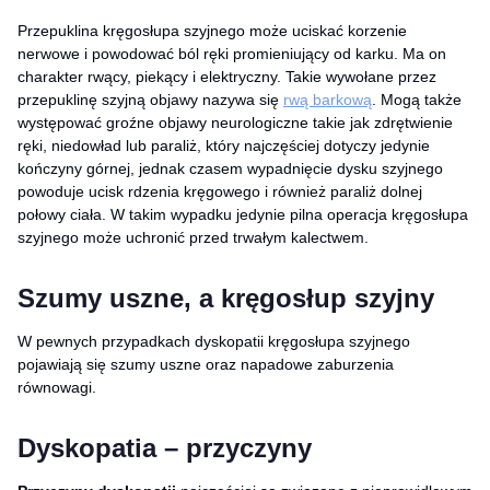
Przepuklina kręgosłupa szyjnego może uciskać korzenie
nerwowe i powodować ból ręki promieniujący od karku. Ma on
charakter rwący, piekący i elektryczny. Takie wywołane przez
przepuklinę szyjną objawy nazywa się
rwą barkową
. Mogą także
występować groźne objawy neurologiczne takie jak zdrętwienie
ręki, niedowład lub paraliż, który najczęściej dotyczy jedynie
kończyny górnej, jednak czasem wypadnięcie dysku szyjnego
powoduje ucisk rdzenia kręgowego i również paraliż dolnej
połowy ciała. W takim wypadku jedynie pilna operacja kręgosłupa
szyjnego może uchronić przed trwałym kalectwem.
Szumy uszne, a kręgosłup szyjny
W pewnych przypadkach dyskopatii kręgosłupa szyjnego
pojawiają się szumy uszne oraz napadowe zaburzenia
równowagi.
Dyskopatia – przyczyny