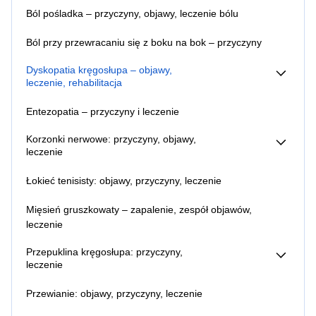
Ból pośladka – przyczyny, objawy, leczenie bólu
objawy, leczenie
Ból pleców między łopatkami – przyczyny, leczenie
Ból przy przewracaniu się z boku na bok – przyczyny
Ból pleców na dole – przyczyny
Ból pleców u kierowców – objawy, przyczyny, leczenie
Dyskopatia kręgosłupa – objawy,
Ból więzadła biodrowo lędźwiowego – objawy, przyczyny,
leczenie, rehabilitacja
leczenie
Dyskopatia lędźwiowa – objawy,
Lumbago – objawy
leczenie, rehabilitacja
Entezopatia – przyczyny i leczenie
Dyskopatia na poziomie L4 l5 – objawy, leczenie
Dyskopatia l5 s1 – objawy, leczenie
Korzonki nerwowe: przyczyny, objawy,
leczenie
Zapalenie korzonków nerwowych – gdzie są, objawy,
Łokieć tenisisty: objawy, przyczyny, leczenie
leczenie bólu
Mięsień gruszkowaty – zapalenie, zespół objawów,
leczenie
Przepuklina kręgosłupa: przyczyny,
leczenie
Przepuklina kręgosłupa – objawy
Przewianie: objawy, przyczyny, leczenie
Sekwestracja krążka międzykręgowego (dysku)