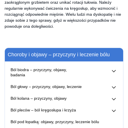
zaokrąglonym grzbietem oraz unikać rotacji tułowia. Należy
regularnie wykonywać ćwiczenia na kręgosłup, aby wzmocnić i
rozciągnąć odpowiednie mięśnie. Wielu ludzi ma dyskopatię i nie
zdaje sobie z tego sprawy, gdyż w większości przypadków nie
powoduje ona dolegliwości.
Choroby i objawy – przyczyny i leczenie bólu
Ból biodra – przyczyny, objawy,
badania
Zwyrodnienie stawu biodrowego – objawy, przyczyny,
Ból głowy – przyczyny, objawy, leczenie
leczenie
Ból głowy – kiedy do lekarza?
Ból kolana – przyczyny, objawy
Ból z tyłu głowy – przyczyny, objawy, leczenie bólu
Zwyrodnienie stawu kolanowego – objawy, przyczyny,
Co pomaga na ból głowy?
Ból pleców – ból kręgosłupa i krzyża
leczenie
Jak zapobiegać bólom głowy?
Ból kręgosłupa lędźwiowego – co pomaga, ból w nocy i
Leczenie migreny toksyną botulinową
Ból pod łopatką: objawy, przyczyny, leczenie bólu
przy schylaniu
Ból kręgosłupa promieniujący do nóg – przyczyny,