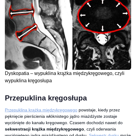
Dyskopatia – wypuklina krążka międzykręgowego, czyli
wypuklina kręgosłupa
Przepuklina kręgosłupa
Przepuklina krążka międzykręgowego
powstaje, kiedy przez
pęknięcie pierścienia włóknistego jądro miażdżyste zostaje
wyciśnięte do kanału kręgowego. Czasem dochodzi nawet do
sekwestracji krążka międzykręgowego
, czyli oderwania
wyciśniętego jądra miażdżystego od dysku.
Sekwestr dysku
może