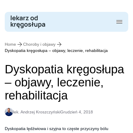
Skip
to
content
Home
Choroby i objawy
Dyskopatia kręgosłupa – objawy, leczenie, rehabilitacja
Dyskopatia kręgosłupa
– objawy, leczenie,
rehabilitacja
lek. Andrzej Kroszczyński
Grudzień 4, 2018
Dyskopatia lędźwiowa i szyjna to częste przyczyny bólu