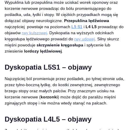
Wypuklina lub przepuklina może uciskać worek oponowy oraz
korzenie nerwowe prowadząc do bólu promieniującego do
pośladka, uda, łydki i stopy. W ciężkich przypadkach mogą się
dołączać objawy neurologiczne.
Przepuklina lędźwiowa
najczęściej powstaje na poziomach
L5 S1
i
L4 L5
prowadząc do
objawów
rwy kulszowej
. Dyskopatia na wyższych odcinkach
kręgosłupa lędźwiowego prowadzi do
rwy udowej
. Silny skurcz
mięśni powoduje
skrzywienie kręgosłupa
i spłycenie lub
zniesienie
lordozy lędźwiowej
.
Dyskopatia L5S1 – objawy
Najczęściej ból promieniuje przez pośladek, po tylnej stronie uda,
przez tylno-boczną łydkę, do kostki zewnętrznej, zewnętrznego
brzegu stopy oraz małych palców. Przy znacznym ucisku na
korzenie nerwowe (
korzonki
) może dojść do paraliżu mięśni
zginających stopę i nie można wtedy stanąć na palcach.
Dyskopatia L4L5 – objawy