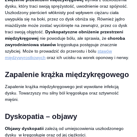
dysku, który traci swoją sprężystość, uwodnienie oraz spójność.
Uszkodzony pierścień włóknisty pod wpływem ciężaru ciała
uwypukla się na boki, przez co dysk obniża się. Również jądro
miażdżyste może zostać wyciśnięte na zewnątrz, przez co dysk
traci swoją objętość.
Dyskopatyczne obniżenie przestrzeni
międzykręgowej
nie powoduje bólu, ale sprawia, że
choroba
zwyrodnieniowa stawów
kręgosłupa postępuje znacznie
szybciej. Może to prowadzić do przerostu i bólu
stawów
międzywyrostkowych
oraz ich ucisku na worek oponowy i nerwy.
Zapalenie krążka międzykręgowego
Zapalenie krążka międzykręgowego jest wywołane infekcją
dysku. Towarzyszy mu silny ból kręgosłupa oraz sztywność
mięśni.
Dyskopatia – objawy
Objawy dyskopatii
zależą od umiejscowienia uszkodzonego
dysku w kręgosłupie oraz od jej ciężkości.