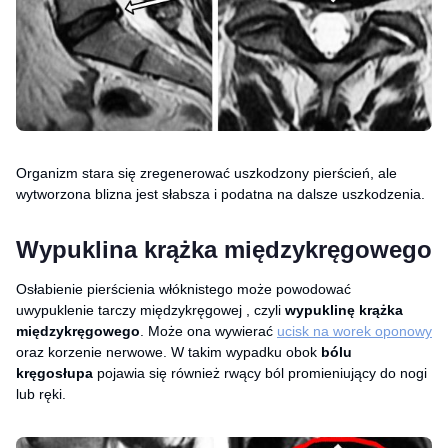
Organizm stara się zregenerować uszkodzony pierścień, ale
wytworzona blizna jest słabsza i podatna na dalsze uszkodzenia.
Wypuklina krążka międzykręgowego
Osłabienie pierścienia włóknistego może powodować
uwypuklenie tarczy międzykręgowej , czyli
wypuklinę krążka
międzykręgowego
. Może ona wywierać
ucisk na worek oponowy
oraz korzenie nerwowe. W takim wypadku obok
bólu
kręgosłupa
pojawia się również rwący ból promieniujący do nogi
lub ręki.