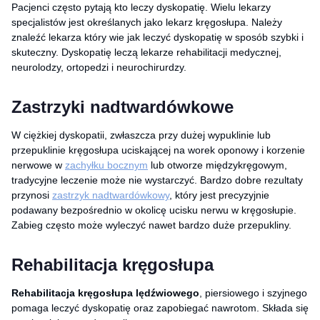
Pacjenci często pytają kto leczy dyskopatię. Wielu lekarzy
specjalistów jest określanych jako lekarz kręgosłupa. Należy
znaleźć lekarza który wie jak leczyć dyskopatię w sposób szybki i
skuteczny. Dyskopatię leczą lekarze rehabilitacji medycznej,
neurolodzy, ortopedzi i neurochirurdzy.
Zastrzyki nadtwardówkowe
W ciężkiej dyskopatii, zwłaszcza przy dużej wypuklinie lub
przepuklinie kręgosłupa uciskającej na worek oponowy i korzenie
nerwowe w
zachyłku bocznym
lub otworze międzykręgowym,
tradycyjne leczenie może nie wystarczyć. Bardzo dobre rezultaty
przynosi
zastrzyk nadtwardówkowy
, który jest precyzyjnie
podawany bezpośrednio w okolicę ucisku nerwu w kręgosłupie.
Zabieg często może wyleczyć nawet bardzo duże przepukliny.
Rehabilitacja kręgosłupa
Rehabilitacja kręgosłupa lędźwiowego
, piersiowego i szyjnego
pomaga leczyć dyskopatię oraz zapobiegać nawrotom. Składa się