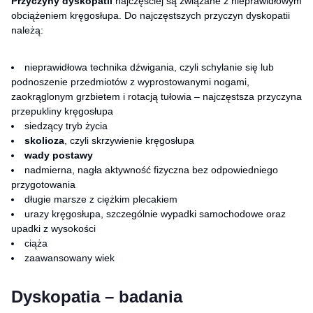
Przyczyny dyskopatii
najczęściej są związane z nieprawidłowym
obciążeniem kręgosłupa. Do najczęstszych przyczyn dyskopatii
należą:
nieprawidłowa technika dźwigania, czyli schylanie się lub
podnoszenie przedmiotów z wyprostowanymi nogami,
zaokrąglonym grzbietem i rotacją tułowia – najczęstsza przyczyna
przepukliny kręgosłupa
siedzący tryb życia
skolioza
, czyli skrzywienie kręgosłupa
wady postawy
nadmierna, nagła aktywność fizyczna bez odpowiedniego
przygotowania
długie marsze z ciężkim plecakiem
urazy kręgosłupa, szczególnie wypadki samochodowe oraz
upadki z wysokości
ciąża
zaawansowany wiek
Dyskopatia – badania