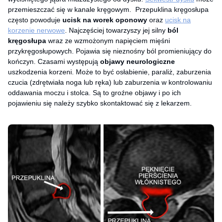
przemieszczać się w kanale kręgowym. Przepuklina kręgosłupa
często powoduje
ucisk na worek oponowy
oraz
ucisk na
korzenie nerwowe
. Najczęściej towarzyszy jej silny
ból
kręgosłupa
wraz ze wzmożonym napięciem mięśni
przykręgosłupowych. Pojawia się nieznośny ból promieniujący do
kończyn. Czasami występują
objawy neurologiczne
uszkodzenia korzeni. Może to być osłabienie, paraliż, zaburzenia
czucia (zdrętwiała noga lub ręka) lub zaburzenia w kontrolowaniu
oddawania moczu i stolca. Są to groźne objawy i po ich
pojawieniu się należy szybko skontaktować się z lekarzem.