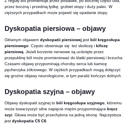
Z reguły ból promieniuje przez pośladek, po bocznej części uda,
przez boczną i przednią łydkę, grzbiet stopy i duży palec. W
cięższych przypadkach może pojawić się opadanie stopy.
Dyskopatia piersiowa – objawy
Głównym objawem
dyskopatii piersiowej
jest
ból kręgosłupa
piersiowego
. Często obserwuje się też skoliozę i
kifozę
piersiową
. Jeżeli korzenie nerwowe są uciśnięte przez
przepuklinę ból może promieniować do klatki piersiowej i brzucha.
Czasami objawy przypominają choroby serca lub kamicę
pęcherzyka żółciowego. W ciężkich przypadkach mogą dołączyć
się groźne objawy neurologiczne, w tym paraliż kończyn dolnych.
Dyskopatia szyjna – objawy
Objawy dyskopatii szyjnej to
ból kręgosłupa szyjnego
, któremu
może towarzyszyć silne napięcie mięśni przypominające
kręcz
szyi
. Głowa może być przechylona na jedną stronę. Najczęstsza
jest
dyskopatia C5 C6
.