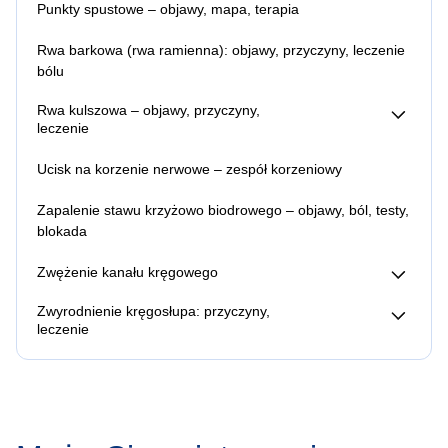
Punkty spustowe – objawy, mapa, terapia
Rwa barkowa (rwa ramienna): objawy, przyczyny, leczenie
bólu
Rwa kulszowa – objawy, przyczyny,
leczenie
Przewlekła rwa kulszowa
Ucisk na korzenie nerwowe – zespół korzeniowy
Rwa kulszowa – jak sobie radzić w domu?
Rwa kulszowa – jaki lekarz?
Zapalenie stawu krzyżowo biodrowego – objawy, ból, testy,
Rwa kulszowa – jakie badania?
blokada
Rwa kulszowa – rehabilitacja i fizjoterapia
Rwa kulszowa a siłownia
Zwężenie kanału kręgowego
Rwa kulszowa i ból pleców – leczenie alternatywne
Stenoza lędźwiowa
Rwa kulszowa i punkty spustowe
Zwyrodnienie kręgosłupa: przyczyny,
Rwa kulszowa ICD 10
leczenie
Rwa kulszowa w ciąży: objawy, przyczyny, leczenie
Pogrubienie więzadeł żółtych w kręgosłupie
Rwa kulszowa, a sport
Zmiany zwyrodnieniowe typu Modic 1,2,3
Rwa udowa: objawy, przyczyny, leczenie bólu
Rwa kulszowa, a rower