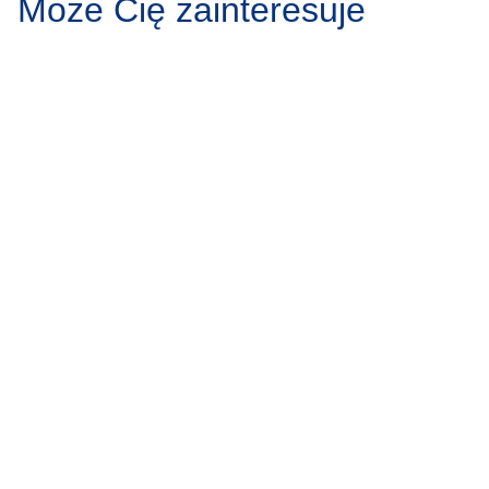
Może Cię zainteresuje
Protruzja krążka
Zgrzytanie
międzykręgowego – przyczyny,
przyczyny,
objawy, leczenie
Zgrzytanie zębam
powszechne zjawi
Protruzja krążka międzykręgowego to jedno z
zauważalne w sp
najczęstszych schorzeń kręgosłupa, dotykające
może wydawać 
osoby w różnym wieku. Stanowi ono wyzwanie
zarówno medyczne, jak i społeczne, wpływając na
produktywność…