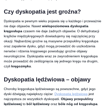
Czy dyskopatia jest groźna?
Dyskopatia w pewnym wieku pojawia się u każdego i przeważnie
nie daje objawów. Nawet
wielopoziomowa dyskopatia
kręgosłupa
czasem nie daje żadnych objawów. O dehydratacji
krążków międzykręgowych dowiadujemy się najczęściej przy
okazji. Najbardziej groźne są masywne przepukliny kręgosłupa
oraz zapalenie dysku, gdyż mogą prowadzić do uszkodzenia
nerwów i rdzenia kręgowego powodując groźne objawy
neurologiczne. Dyskopatia wraz ze zwyrodnieniem kręgosłupa
może prowadzić do ześlizgnięcia się jednego kręgu na drugim,
czyli
kręgozmyku
.
Dyskopatia lędźwiowa – objawy
Choroby kręgosłupa lędźwiowego są powszechne, gdyż jego
dyski dźwigają największy ciężar.
Dyskopatia lędźwiowa
jest
najczęstsza ze wszystkich dyskopatii.
Objawy przepukliny
lędźwiowej
to
ból lędźwiowy
oraz
bóle nóg od kręgosłupa
.