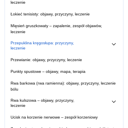
leczenie
Zapalenie korzonków nerwowych – gdzie są, objawy,
Łokieć tenisisty: objawy, przyczyny, leczenie
leczenie bólu
Mięsień gruszkowaty – zapalenie, zespół objawów,
leczenie
Przepuklina kręgosłupa: przyczyny,
leczenie
Przepuklina kręgosłupa – objawy
Przewianie: objawy, przyczyny, leczenie
Sekwestracja krążka międzykręgowego (dysku)
Punkty spustowe – objawy, mapa, terapia
Rwa barkowa (rwa ramienna): objawy, przyczyny, leczenie
bólu
Rwa kulszowa – objawy, przyczyny,
leczenie
Przewlekła rwa kulszowa
Ucisk na korzenie nerwowe – zespół korzeniowy
Rwa kulszowa – jak sobie radzić w domu?
Rwa kulszowa – jaki lekarz?