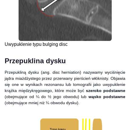
Uwypuklenie typu bulging disc
Przepuklina dysku
Przepukliną dysku (ang. disc herniation) nazywamy wyciśnięcie
jądra miażdżystego przez przerwany pierścień włóknisty. Objawia
się one w wynikach rezonansu lub tomografii jako uwypuklenie
krążka międzykręgowego, które może być
szeroko podstawne
(obejmujące od ¼ do ½ jego obwodu) lub
wąsko podstawne
(obejmujące mniej niż ¼ obwodu dysku).