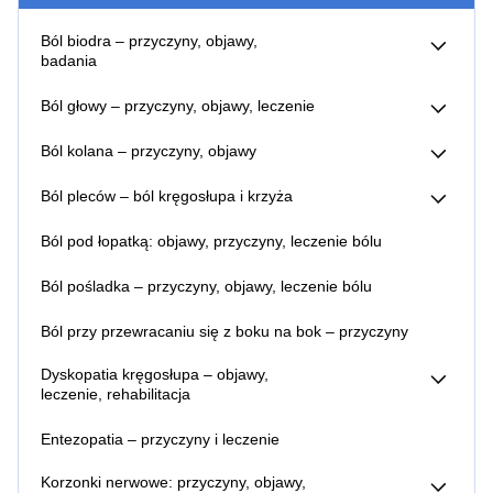
Ból biodra – przyczyny, objawy,
badania
Zwyrodnienie stawu biodrowego – objawy, przyczyny,
Ból głowy – przyczyny, objawy, leczenie
leczenie
Ból głowy – kiedy do lekarza?
Ból kolana – przyczyny, objawy
Ból z tyłu głowy – przyczyny, objawy, leczenie bólu
Zwyrodnienie stawu kolanowego – objawy, przyczyny,
Co pomaga na ból głowy?
Ból pleców – ból kręgosłupa i krzyża
leczenie
Jak zapobiegać bólom głowy?
Ból kręgosłupa lędźwiowego – co pomaga, ból w nocy i
Leczenie migreny toksyną botulinową
Ból pod łopatką: objawy, przyczyny, leczenie bólu
przy schylaniu
Ból kręgosłupa promieniujący do nóg – przyczyny,
Ból pośladka – przyczyny, objawy, leczenie bólu
objawy, leczenie
Ból pleców między łopatkami – przyczyny, leczenie
Ból przy przewracaniu się z boku na bok – przyczyny
Ból pleców na dole – przyczyny
Ból pleców u kierowców – objawy, przyczyny, leczenie
Dyskopatia kręgosłupa – objawy,
Ból więzadła biodrowo lędźwiowego – objawy, przyczyny,
leczenie, rehabilitacja
leczenie
Dyskopatia lędźwiowa – objawy,
Lumbago – objawy
leczenie, rehabilitacja
Entezopatia – przyczyny i leczenie
Dyskopatia na poziomie L4 l5 – objawy, leczenie
Dyskopatia l5 s1 – objawy, leczenie
Korzonki nerwowe: przyczyny, objawy,