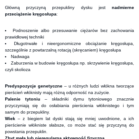
Główną przyczyną przepukliny dysku jest
nadmierne
przeciążenie kręgosłupa
:
Podnoszenie albo przesuwanie ciężarów bez zachowania
prawidłowej techniki
Długotrwałe i nieergonomiczne obciążanie kręgosłupa,
szczególnie z powtarzalną rotacją (skręcaniem) kręgosłupa
Nadwaga
Zaburzenia w budowie kręgosłupa np. skrzywienie kręgosłupa,
czyli skolioza
Predyspozycje genetyczne
– u różnych ludzi włókna tworzące
pierścień włóknisty mają różną odporność na zużycie.
Palenie tytoniu
– składniki dymu tytoniowego znacznie
przyczyniają się do osłabiania pierścienia włóknistego i tym
samym do przepukliny.
Wiek
– z biegiem lat dyski stają się mniej uwodnione, a ich
pierścienie włókniste słabsze, co może stać się przyczyną do
powstania przepuklin.
Zbyt mała lub nieregularna aktywność fizyczna