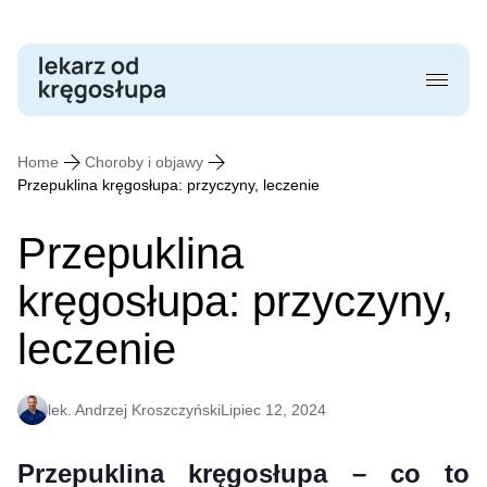
Skip
to
content
Home
Choroby i objawy
Przepuklina kręgosłupa: przyczyny, leczenie
Przepuklina
kręgosłupa: przyczyny,
leczenie
lek. Andrzej Kroszczyński
Lipiec 12, 2024
Przepuklina kręgosłupa – co to