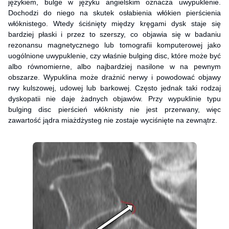
językiem, bulge w języku angielskim oznacza uwypuklenie.
Dochodzi do niego na skutek osłabienia włókien pierścienia
włóknistego. Wtedy ściśnięty między kręgami dysk staje się
bardziej płaski i przez to szerszy, co objawia się w badaniu
rezonansu magnetycznego lub tomografii komputerowej jako
uogólnione uwypuklenie, czy właśnie bulging disc, które może być
albo równomierne, albo najbardziej nasilone w na pewnym
obszarze. Wypuklina może drażnić nerwy i powodować objawy
rwy kulszowej, udowej lub barkowej. Często jednak taki rodzaj
dyskopatii nie daje żadnych objawów. Przy wypuklinie typu
bulging disc pierścień włóknisty nie jest przerwany, więc
zawartość jądra miażdżysteg nie zostaje wyciśnięte na zewnątrz.