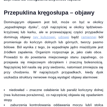
Przepuklina kręgosłupa – objawy
Dominującym objawem jest ból, może on być w okolicy
„wypadniętego dysku”, czyli najczęściej w okolicy lędźwiowo-
krzyżowej lub karku, ale w przeważającej części przypadków
dominują objawy
rwy kulszowej
,
udowej
bądź
ramiennej
ból
promieniuje do kończyn dolnych lub górnych, tworzy pasmo
bólowe. Ból wynika z tego, że wypadnięte jądro miażdżyste jest
źródłem zapalenia. Organizm rozpoznaje je, jako ciało obce.
Prowadzi to do powstania miejscowego stanu zapalnego, co
przejawia się miejscowym obrzękiem i znaczną bolesnością.
Najczęściej ból nasila się przy siedzeniu, natomiast zmniejsza się
przy chodzeniu. W najcięższych przypadkach, kiedy dysk
uszkadza struktury nerwowe mogą wystąpić objawy alarmowe:
niedowład – znaczne osłabienie lub paraliż kończyny dolnej
(rwa kulszowa porażenna), co najczęściej objawia się opadaniem
stopy
zaburzenia kontrolowania oddawania moczu lub/i stolca