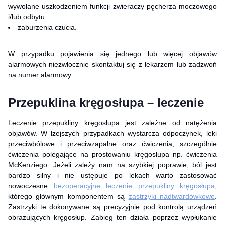
wywołane uszkodzeniem funkcji zwieraczy pęcherza moczowego
i/lub odbytu.
zaburzenia czucia.
W przypadku pojawienia się jednego lub więcej objawów
alarmowych niezwłocznie skontaktuj się z lekarzem lub zadzwoń
na numer alarmowy.
Przepuklina kręgosłupa – leczenie
Leczenie przepukliny kręgosłupa jest zależne od natężenia
objawów. W lżejszych przypadkach wystarcza odpoczynek, leki
przeciwbólowe i przeciwzapalne oraz ćwiczenia, szczególnie
ćwiczenia polegające na prostowaniu kręgosłupa np. ćwiczenia
McKenziego. Jeżeli zależy nam na szybkiej poprawie, ból jest
bardzo silny i nie ustępuje po lekach warto zastosować
nowoczesne
bezoperacyjne leczenie przepukliny kręgosłupa
,
którego głównym komponentem są
zastrzyki nadtwardówkowe
.
Zastrzyki te dokonywane są precyzyjnie pod kontrolą urządzeń
obrazujących kręgosłup. Zabieg ten działa poprzez wypłukanie