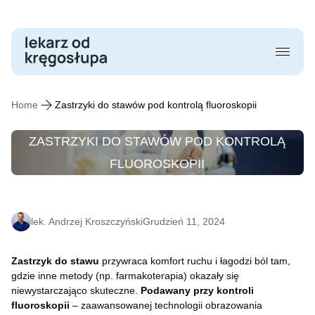
Skip
to
content
Home
Zastrzyki do stawów pod kontrolą fluoroskopii
ZASTRZYKI DO STAWÓW POD KONTROLĄ
FLUOROSKOPII
lek. Andrzej Kroszczyński
Grudzień 11, 2024
Zastrzyk do stawu
przywraca komfort ruchu i łagodzi ból tam,
gdzie inne metody (np. farmakoterapia) okazały się
niewystarczająco skuteczne.
Podawany przy kontroli
fluoroskopii
– zaawansowanej technologii obrazowania