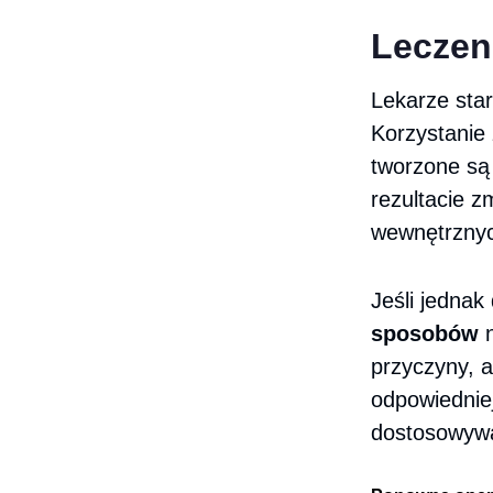
Leczen
Lekarze star
Korzystanie
tworzone są 
rezultacie z
wewnętrzny
Jeśli jednak
sposobów
n
przyczyny, a
odpowiedniej
dostosowywa