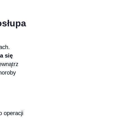
osłupa
ach.
a się
ewnątrz
choroby
 operacji