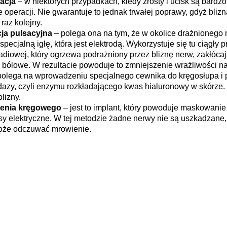
acja
– w niektórych przypadkach, kiedy zrosty i ucisk są bardz
e operacji. Nie gwarantuje to jednak trwałej poprawy, gdyż bliz
raz kolejny.
ja pulsacyjna
– polega ona na tym, że w okolice drażnionego
pecjalną igłę, która jest elektrodą. Wykorzystuje się tu ciągły p
radiowej, który ogrzewa podrażniony przez bliznę nerw, zakłóca
bólowe. W rezultacie powoduje to zmniejszenie wrażliwości na
polega na wprowadzeniu specjalnego cewnika do kręgosłupa i 
idazy, czyli enzymu rozkładającego kwas hialuronowy w skórze
lizny.
zenia kręgowego
– jest to implant, który powoduje maskowanie
sy elektryczne. W tej metodzie żadne nerwy nie są uszkadzane,
oże odczuwać mrowienie.