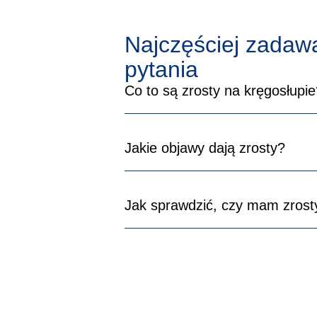
Najczęściej zadaw
pytania
Co to są zrosty na kręgosłupie
Zrosty na kręgosłupie to inaczej ad
Jakie objawy dają zrosty?
operacji, kiedy włókna, regenerując 
Zrosty na kręgosłupie powodują uci
Jak sprawdzić, czy mam zrost
również ból promieniujący do nogi.
Jeśli pojawia się jakikolwiek ból i 
Przeprowadzi on wywiad medyczny, 
podejmuje decyzję o wykonaniu rez
odróżnieniu zrostów od innych zmia