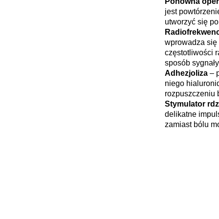
Ponowna oper
jest powtórzeni
utworzyć się po 
Radiofrekwenc
wprowadza się s
częstotliwości 
sposób sygnały 
Adhezjoliza
– 
niego hialuron
rozpuszczeniu b
Stymulator rd
delikatne impul
zamiast bólu m