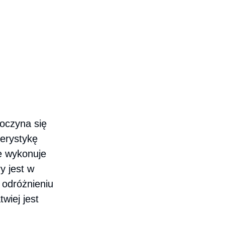
oczyna się
erystykę
ie wykonuje
ry jest w
 odróżnieniu
wiej jest