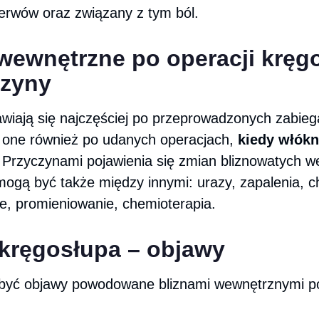
nerwów oraz związany z tym ból.
 wewnętrzne po operacji kręg
czyny
awiają się najczęściej po przeprowadzonych zabieg
ę one również po udanych operacjach,
kiedy włókn
. Przyczynami pojawienia się zmian bliznowatych w
mogą być także między innymi: urazy, zapalenia, 
, promieniowanie, chemioterapia.
 kręgosłupa – objawy
być objawy powodowane bliznami wewnętrznymi po