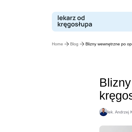
Skip
to
content
Home
Blog
Blizny wewnętrzne po op
Blizny
kręgo
lek. Andrzej 