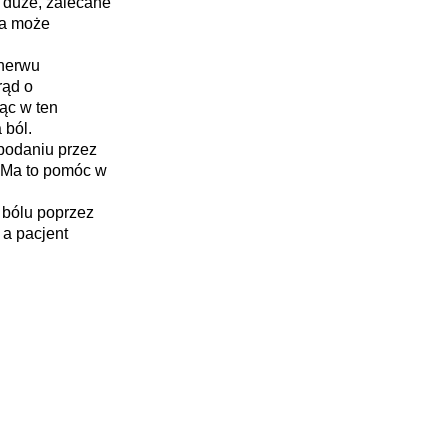
o duże, zalecane
na może
 nerwu
rąd o
jąc w ten
 ból.
podaniu przez
. Ma to pomóc w
 bólu poprzez
 a pacjent