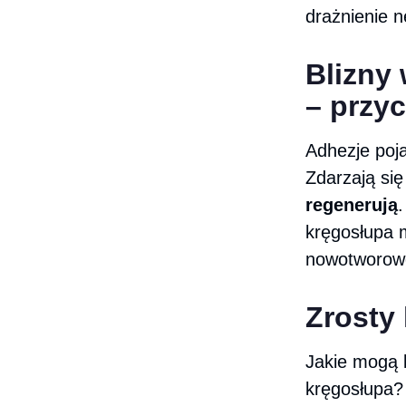
drażnienie 
Blizny
– przy
Adhezje poj
Zdarzają si
regenerują
kręgosłupa 
nowotworowe
Zrosty
Jakie mogą 
kręgosłupa?