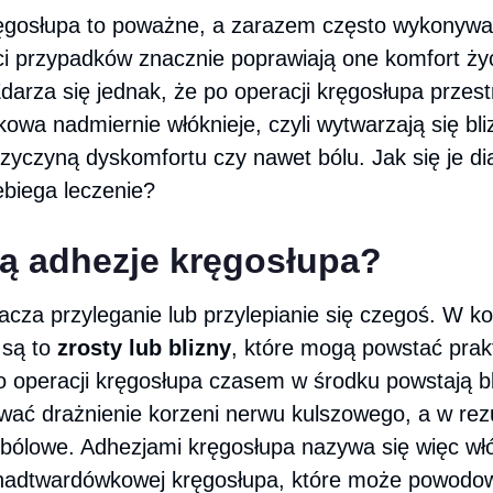
ęgosłupa to poważne, a zarazem często wykonywan
i przypadków znacznie poprawiają one komfort ży
darza się jednak, że po operacji kręgosłupa przes
wa nadmiernie włóknieje, czyli wytwarzają się bliz
zyczyną dyskomfortu czy nawet bólu. Jak się je di
ebiega leczenie?
są adhezje kręgosłupa?
cza przyleganie lub przylepianie się czegoś. W ko
są to
zrosty lub blizny
, które mogą powstać prak
o operacji kręgosłupa czasem w środku powstają b
ać drażnienie korzeni nerwu kulszowego, a w rezu
 bólowe. Adhezjami kręgosłupa nazywa się więc wł
 nadtwardówkowej kręgosłupa, które może powodo