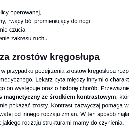
licy operowanej,
ny, rwący ból promieniujący do nogi
nie czucia
enie zakresu ruchu.
za zrostów kręgosłupa
 w przypadku podejrzenia zrostów kręgosłupa rozp
medycznego. Lekarz pyta między innymi o charakt
ugo on występuje oraz o historię chorób. Przeważn
s magnetyczny ze środkiem kontrastowym
, któ
źnie pokazać zrosty. Kontrast zazwyczaj pomaga w
owatej od innego rodzaju zmian. W ten sposób najłat
 jakiego rodzaju strukturami mamy do czynienia.