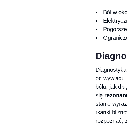
Ból w oko
Elektrycz
Pogorsze
Ogranicz
Diagno
Diagnostyka
od wywiadu 
bólu, jak dł
się
rezonan
stanie wyra
tkanki blizn
rozpoznać, z