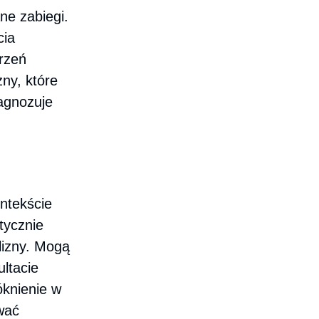
e zabiegi.
cia
trzeń
ny, które
agnozuje
ntekście
tycznie
lizny. Mogą
ltacie
óknienie w
wać