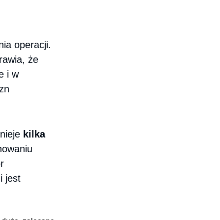
ia operacji.
awia, że
e i w
izn
tnieje
kilka
inowaniu
r
 jest