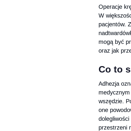
Operacje kr
W większośc
pacjentów. Z
nadtwardówko
mogą być pr
oraz jak prz
Co to 
Adhezja ozna
medycznym 
wszędzie. P
one powodow
dolegliwości
przestrzeni