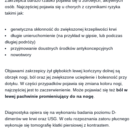
Zakrzepica bardzo rzadko pojawia się u zdrowych, aktywnych
osób. Najczęściej pojawia się u chorych z czynnikami ryzyka
takimi jak:
genetyczna skłonność do zwiększonej krzepliwości krwi
długie unieruchomienie (na przykład w gipsie, lub podczas
długiej podróży)
przyjmowanie doustnych środków antykoncepcyjnych
nowotwory
Objawami zakrzepicy żył głębokich lewej kończyny dolnej są
obrzęk nogi, ból oraz jej zwiększone ucieplenie i bolesność przy
dotyku. W części przypadków pojawia się zmiana koloru nogi,
najczęściej jest to zaczerwienienie. Może pojawiać się też
ból w
lewej pachwinie promieniujący do na nogę
.
Diagnostyka opiera się na wykonaniu badania poziomu D-
dimerów we krwi oraz USG. W celu rozpoznania zatoru płucnego
wykonuje się tomografię klatki piersiowej z kontrastem.