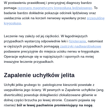
W postawieniu prawidłowej i precyzyjnej diagnozy bardzo
pomaga
rezonans magnetyczny kręgosłupa lędźwiowego
. To
badanie bardzo dokładnie pokazuje odcinek lędźwiowy oraz
uwidacznia ucisk na korzeń nerwowy wywołany przez
przepuklinę
kręgosłupa
.
Leczenie rwy zależy od jej ciężkości. W łagodniejszych
przypadkach wystarczą odpowiednie leki i
fizjoterapia
, natomiast
w cięższych przypadkach pomagają
zastrzyki nadtwardówkowe
podawane precyzyjnie do miejsca ucisku nerwu w kręgosłupie.
Operacje wykonuje się w najcięższych i opornych na mniej
inwazyjne leczenie przypadkach.
Zapalenie uchyłków jelita
Uchyłki jelita grubego to patologiczne kieszonki powstałe z
uwypuklenia jego ściany. W pewnych w Zapalenie uchyłków (ang.
diverticulitis) powoduje dolegliwości zlokalizowane głównie w
dolnej części brzucha po lewej stronie. Czasami pojawia się
również
ból w lewej pachwinie promieniujący na nogę
.