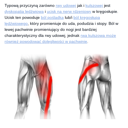
Typową przyczyną zarówno
rwy udowej
jak i
kulszowej
jest
dyskopatia lędźwiowa
i
ucisk na nerw rdzeniowy
w kręgosłupie.
Ucisk ten powoduje
ból pośladka
lub/i
ból kręgosłupa
lędźwiowego
, który promieniuje do uda, podudzia i stopy. Ból w
lewej pachwinie promieniujący do nogi jest bardziej
charakterystyczny dla rwy udowej, jednak
rwa kulszowa może
również powodować dolegliwości w pachwinie
.