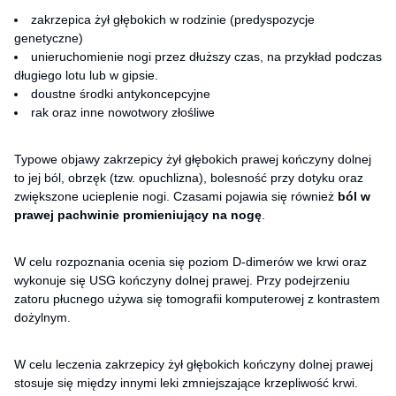
zakrzepica żył głębokich w rodzinie (predyspozycje
genetyczne)
unieruchomienie nogi przez dłuższy czas, na przykład podczas
długiego lotu lub w gipsie.
doustne środki antykoncepcyjne
rak oraz inne nowotwory złośliwe
Typowe objawy zakrzepicy żył głębokich prawej kończyny dolnej
to jej ból, obrzęk (tzw. opuchlizna), bolesność przy dotyku oraz
zwiększone ucieplenie nogi. Czasami pojawia się również
ból w
prawej pachwinie promieniujący na nogę
.
W celu rozpoznania ocenia się poziom D-dimerów we krwi oraz
wykonuje się USG kończyny dolnej prawej. Przy podejrzeniu
zatoru płucnego używa się tomografii komputerowej z kontrastem
dożylnym.
W celu leczenia zakrzepicy żył głębokich kończyny dolnej prawej
stosuje się między innymi leki zmniejszające krzepliwość krwi.