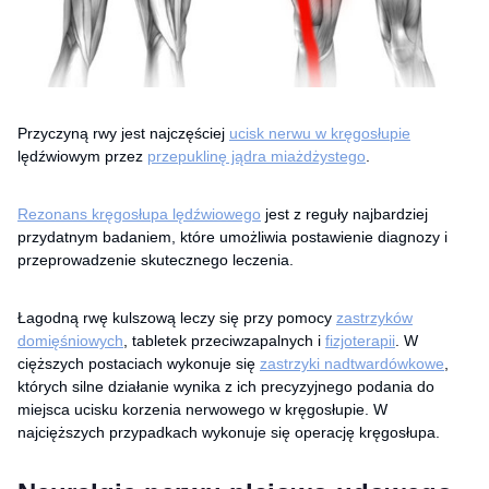
Przyczyną rwy jest najczęściej
ucisk nerwu w kręgosłupie
lędźwiowym przez
przepuklinę jądra miażdżystego
.
Rezonans kręgosłupa lędźwiowego
jest z reguły najbardziej
przydatnym badaniem, które umożliwia postawienie diagnozy i
przeprowadzenie skutecznego leczenia.
Łagodną rwę kulszową leczy się przy pomocy
zastrzyków
domięśniowych
, tabletek przeciwzapalnych i
fizjoterapii
. W
cięższych postaciach wykonuje się
zastrzyki nadtwardówkowe
,
których silne działanie wynika z ich precyzyjnego podania do
miejsca ucisku korzenia nerwowego w kręgosłupie. W
najcięższych przypadkach wykonuje się operację kręgosłupa.