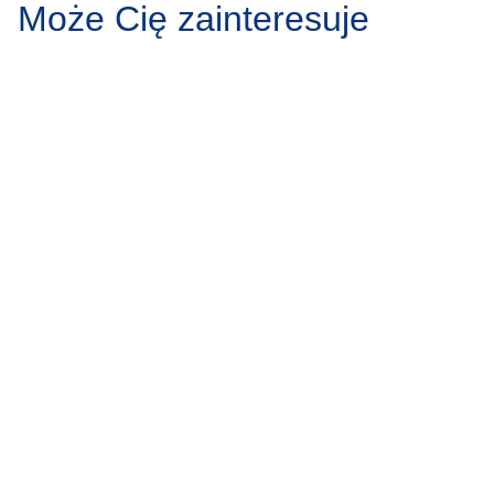
Może Cię zainteresuje
Protruzja krążka
Zgrzytanie
międzykręgowego – przyczyny,
przyczyny,
objawy, leczenie
Zgrzytanie zębam
powszechne zjawi
Protruzja krążka międzykręgowego to jedno z
zauważalne w sp
najczęstszych schorzeń kręgosłupa, dotykające
może wydawać 
osoby w różnym wieku. Stanowi ono wyzwanie
zarówno medyczne, jak i społeczne, wpływając na