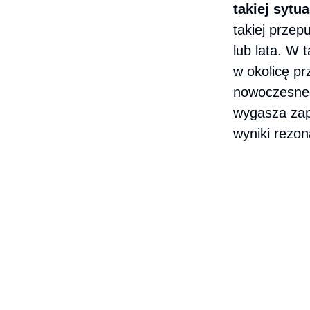
takiej sytu
takiej przep
lub lata. W 
w okolicę p
nowoczesne
wygasza zapa
wyniki rezo