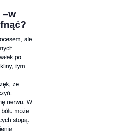
a –w
ofnąć?
rocesem, ale
anych
wałek po
kliny, tym
zęk, że
czyń.
inę nerwu. W
k bólu może
cych stopą.
ienie