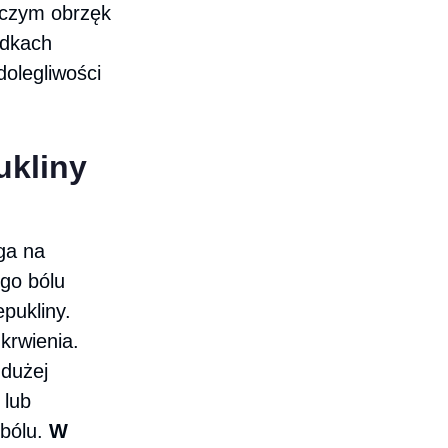
niczym obrzęk
adkach
dolegliwości
ukliny
ga na
ego bólu
epukliny.
krwienia.
 dużej
 lub
 bólu.
W