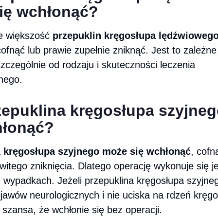
ię wchłonąć?
e większość
przepuklin kręgosłupa lędźwioweg
cofnąć lub prawie zupełnie zniknąć. Jest to zależne
zczególnie od rodzaju i skuteczności leczenia
nego.
zepuklina kręgosłupa szyjne
hłonąć?
a kręgosłupa szyjnego może się wchłonąć
, cofn
witego zniknięcia. Dlatego operację wykonuje się j
 wypadkach. Jeżeli przepuklina kręgosłupa szyjne
jawów neurologicznych i nie uciska na rdzeń kręgo
a szansa, że wchłonie się bez operacji.