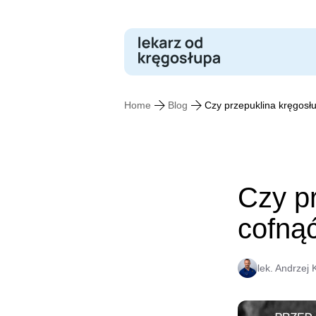
Skip
to
content
Home
Blog
Czy przepuklina kręgosł
Czy p
cofną
lek. Andrzej 