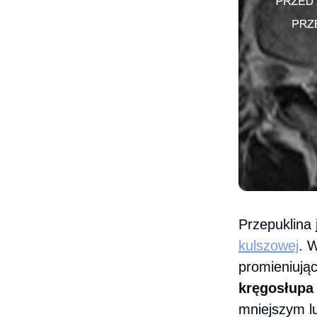
Przepuklina
kulszowej
. 
promieniują
kręgosłupa
mniejszym l