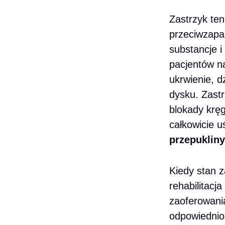
Zastrzyk ten 
przeciwzapa
substancje i
pacjentów n
ukrwienie, 
dysku. Zast
blokady kręg
całkowicie u
przepukliny
Kiedy stan z
rehabilitacj
zaoferowani
odpowiednio