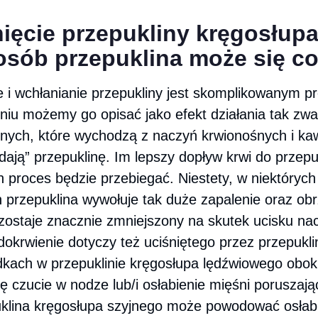
ięcie przepukliny kręgosłup
posób przepuklina może się c
 i wchłanianie przepukliny jest skomplikowanym p
niu możemy go opisać jako efekt działania tak zw
nych, które wychodzą z naczyń krwionośnych i ka
dają” przepuklinę. Im lepszy dopływ krwi do przepu
n proces będzie przebiegać. Niestety, w niektórych
 przepuklina wywołuje tak duże zapalenie oraz obr
zostaje znacznie zmniejszony na skutek ucisku na
dokrwienie dotyczy też uciśniętego przez przepukl
dkach w przepuklinie kręgosłupa lędźwiowego obo
ę czucie w nodze lub/i osłabienie mięśni poruszają
klina kręgosłupa szyjnego może powodować osłab