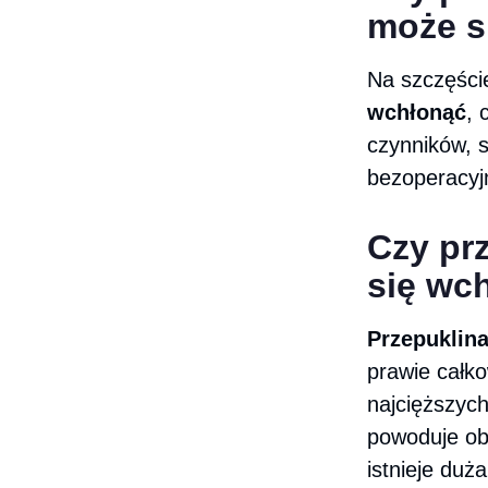
może s
Na szczęści
wchłonąć
, 
czynników, s
bezoperacyj
Czy pr
się wc
Przepuklin
prawie całko
najcięższych
powoduje ob
istnieje duż