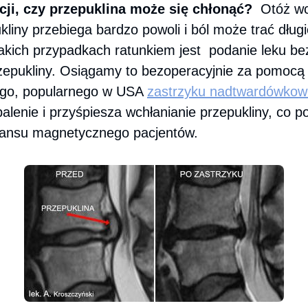
acji, czy przepuklina może się chłonąć?
Otóż wc
ukliny przebiega bardzo powoli i ból może trać dług
takich przypadkach ratunkiem jest podanie leku b
rzepukliny. Osiągamy to bezoperacyjnie za pomocą
go, popularnego w USA
zastrzyku nadtwardówko
lenie i przyśpiesza wchłanianie przepukliny, co p
nansu magnetycznego pacjentów.