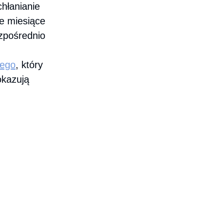
hłanianie
ie miesiące
ezpośrednio
wego
, który
okazują