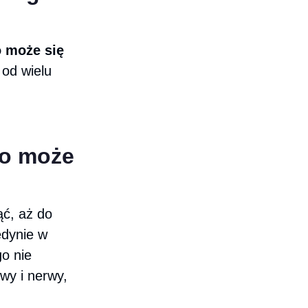
o może się
 od wielu
go może
ąć, aż do
edynie w
go nie
wy i nerwy,