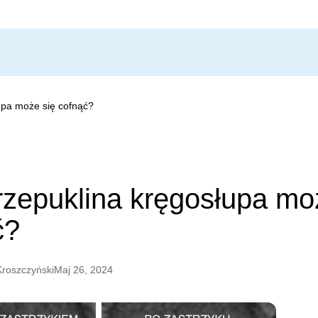
upa może się cofnąć?
rzepuklina kręgosłupa mo
ć?
Kroszczyński
Maj 26, 2024