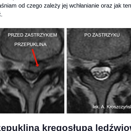
aśniam od czego zależy jej wchłanianie oraz jak te
.
zepuklina kręgosłupa lędźwi