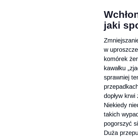
Wchłon
jaki s
Zmniejszanie
w uproszcze
komórek żer
kawałku „zja
sprawniej te
przepadkach
dopływ krwi 
Niekiedy nie
takich wypa
pogorszyć si
Duża przepu