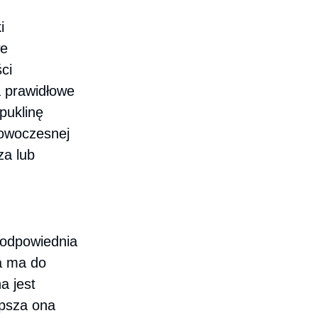
i
we
ci
a prawidłowe
puklinę
nowoczesnej
za lub
, odpowiednia
ia ma do
a jest
epsza ona