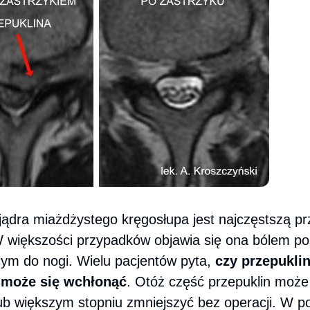
 jądra miażdżystego kręgosłupa jest najczęstszą p
W większości przypadków objawia się ona bólem po
cym do nogi. Wielu pacjentów pyta,
czy przepukli
 może się wchłonąć
. Otóż część przepuklin może
ub większym stopniu zmniejszyć bez operacji. W 