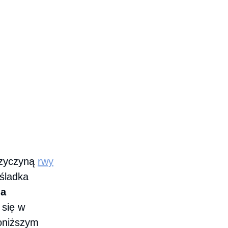
rzyczyną
rwy
śladka
na
 się w
poniższym