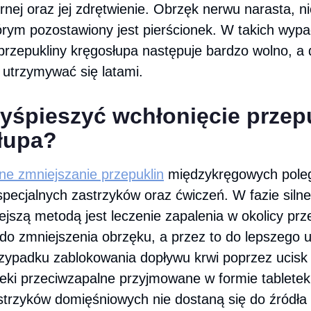
nej oraz jej zdrętwienie. Obrzęk nerwu narasta, 
tórym pozostawiony jest pierścionek. W takich wyp
przepukliny kręgosłupa następuje bardzo wolno, a 
utrzymywać się latami.
zyśpieszyć wchłonięcie przep
łupa?
ne zmniejszanie przepuklin
międzykręgowych pole
pecjalnych zastrzyków oraz ćwiczeń. W fazie siln
ejszą metodą jest leczenie zapalenia w okolicy prz
do zmniejszenia obrzęku, a przez to do lepszego u
zypadku zablokowania dopływu krwi poprzez ucisk
leki przeciwzapalne przyjmowane w formie tabletek
strzyków domięśniowych nie dostaną się do źródła