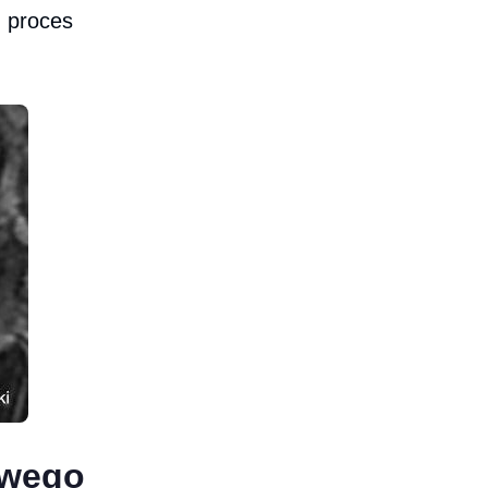
n proces
owego