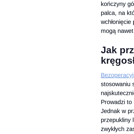
kończyny gór
palca, na k
wchłonięcie 
mogą nawet 
Jak pr
kręgos
Bezoperacyj
stosowaniu s
najskuteczni
Prowadzi to 
Jednak w pr
przepukliny 
zwykłych za