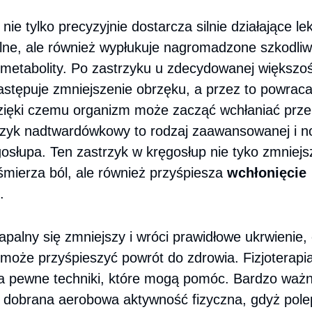
nie tylko precyzyjnie dostarcza silnie działające lek
lne, ale również wypłukuje nagromadzone szkodli
 metabolity. Po zastrzyku u zdecydowanej większoś
astępuje zmniejszenie obrzęku, a przez to powrac
dzięki czemu organizm może zacząć wchłaniać prze
rzyk nadtwardówkowy to rodzaj zaawansowanej i 
osłupa. Ten zastrzyk w kręgosłup nie tyko zmniejs
śmierza ból, ale również przyśpiesza
wchłonięcie
.
apalny się zmniejszy i wróci prawidłowe ukrwienie
a może przyśpieszyć powrót do zdrowia. Fizjoterap
a pewne techniki, które mogą pomóc. Bardzo ważn
 dobrana aerobowa aktywność fizyczna, gdyż pol