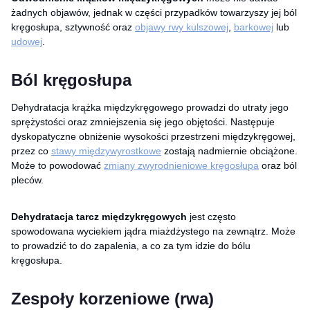
żadnych objawów, jednak w części przypadków towarzyszy jej ból
kręgosłupa, sztywność oraz
objawy rwy kulszowej
,
barkowej
lub
udowej
.
Ból kręgosłupa
Dehydratacja krążka międzykręgowego prowadzi do utraty jego
sprężystości oraz zmniejszenia się jego objętości. Następuje
dyskopatyczne obniżenie wysokości przestrzeni międzykręgowej,
przez co
stawy międzywyrostkowe
zostają nadmiernie obciążone.
Może to powodować
zmiany zwyrodnieniowe kręgosłupa
oraz ból
pleców.
Dehydratacja tarcz międzykręgowych
jest często
spowodowana wyciekiem jądra miażdżystego na zewnątrz. Może
to prowadzić to do zapalenia, a co za tym idzie do bólu
kręgosłupa.
Zespoły korzeniowe (rwa)