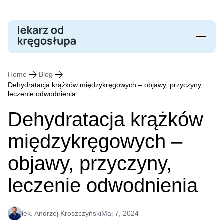
Skip
to
content
Home
Blog
Dehydratacja krążków międzykręgowych – objawy, przyczyny,
leczenie odwodnienia
Dehydratacja krążków
międzykręgowych –
objawy, przyczyny,
leczenie odwodnienia
lek. Andrzej Kroszczyński
Maj 7, 2024