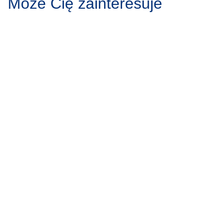
Może Cię zainteresuje
Protruzja krążka
Zgrzytanie
międzykręgowego – przyczyny,
przyczyny,
objawy, leczenie
Zgrzytanie zębam
powszechne zjawi
Protruzja krążka międzykręgowego to jedno z
zauważalne w sp
najczęstszych schorzeń kręgosłupa, dotykające
może wydawać 
osoby w różnym wieku. Stanowi ono wyzwanie
zarówno medyczne, jak i społeczne, wpływając na
produktywność…