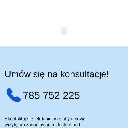
szczególnie łydki . Wstrzymywałem się z wystawieniem tej…
mó
Czytaj więcej
Umów się na konsultacje!
785 752 225
Skontaktuj się telefonicznie, aby umówić
wizytę lub zadać pytania. Jestem pod