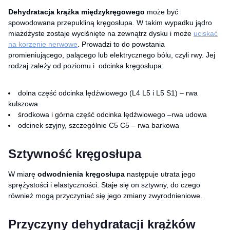
Dehydratacja krążka międzykręgowego
może być
spowodowana przepukliną kręgosłupa. W takim wypadku jądro
miażdżyste zostaje wyciśnięte na zewnątrz dysku i może
uciskać
na korzenie nerwowe
. Prowadzi to do powstania
promieniującego, palącego lub elektrycznego bólu, czyli rwy. Jej
rodzaj zależy od poziomu i odcinka kręgosłupa:
dolna część odcinka lędźwiowego (L4 L5 i L5 S1) – rwa
kulszowa
środkowa i górna część odcinka lędźwiowego –rwa udowa
odcinek szyjny, szczególnie C5 C5 – rwa barkowa
Sztywność kręgosłupa
W miarę
odwodnienia kręgosłupa
następuje utrata jego
sprężystości i elastyczności. Staje się on sztywny, do czego
również mogą przyczyniać się jego zmiany zwyrodnieniowe.
Przyczyny dehydratacji krążków