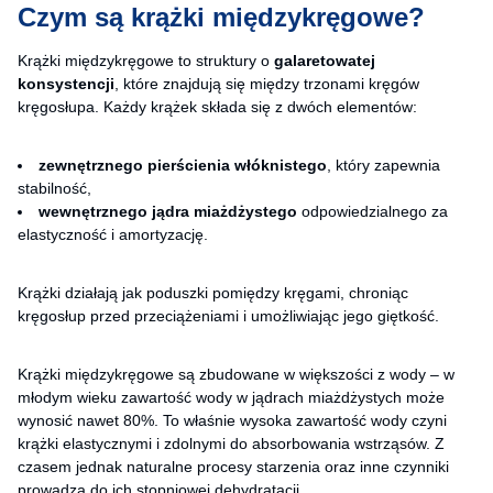
Czym są krążki międzykręgowe?
Krążki międzykręgowe to struktury o
galaretowatej
konsystencji
, które znajdują się między trzonami kręgów
kręgosłupa. Każdy krążek składa się z dwóch elementów:
zewnętrznego pierścienia włóknistego
, który zapewnia
stabilność,
wewnętrznego jądra miażdżystego
odpowiedzialnego za
elastyczność i amortyzację.
Krążki działają jak poduszki pomiędzy kręgami, chroniąc
kręgosłup przed przeciążeniami i umożliwiając jego giętkość.
Krążki międzykręgowe są zbudowane w większości z wody – w
młodym wieku zawartość wody w jądrach miażdżystych może
wynosić nawet 80%. To właśnie wysoka zawartość wody czyni
krążki elastycznymi i zdolnymi do absorbowania wstrząsów. Z
czasem jednak naturalne procesy starzenia oraz inne czynniki
prowadzą do ich stopniowej dehydratacji.