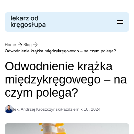
Skip
to
content
Home
Blog
Odwodnienie krążka międzykręgowego – na czym polega?
Odwodnienie krążka
międzykręgowego – na
czym polega?
lek. Andrzej Kroszczyński
Październik 18, 2024