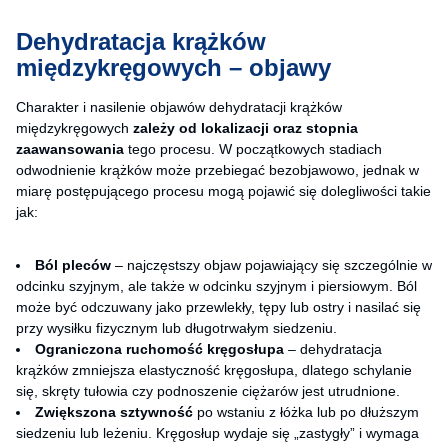
Dehydratacja krążków
międzykręgowych – objawy
Charakter i nasilenie objawów dehydratacji krążków
międzykręgowych
zależy od lokalizacji oraz stopnia
zaawansowania
tego procesu. W początkowych stadiach
odwodnienie krążków może przebiegać bezobjawowo, jednak w
miarę postępującego procesu mogą pojawić się dolegliwości takie
jak:
Ból pleców
– najczęstszy objaw pojawiający się szczególnie w
odcinku szyjnym, ale także w odcinku szyjnym i piersiowym. Ból
może być odczuwany jako przewlekły, tępy lub ostry i nasilać się
przy wysiłku fizycznym lub długotrwałym siedzeniu.
Ograniczona ruchomość kręgosłupa
– dehydratacja
krążków zmniejsza elastyczność kręgosłupa, dlatego schylanie
się, skręty tułowia czy podnoszenie ciężarów jest utrudnione.
Zwiększona sztywność
po wstaniu z łóżka lub po dłuższym
siedzeniu lub leżeniu. Kręgosłup wydaje się „zastygły” i wymaga