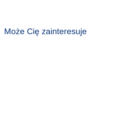
nieunerwiona. Odpowiednia rehabilitacja, regularne
ćwiczenia oraz zmiana stylu życia mogą jednak
wspierać ich funkcję i spowolnić proces degeneracji.
Może Cię zainteresuje
Protruzja krążka
Zgrzytanie
międzykręgowego – przyczyny,
przyczyny,