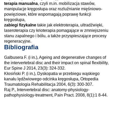
terapia manualna
, czyli m.in. mobilizacja stawów,
manipulacje kręgosłupa oraz rozluźnianie mięśniowo-
powięziowe, które wspomagają poprawę funkcji
kręgosłupa,
zabiegi fizykalne
takie jak elektroterapia, ultradźwięki,
laseroterapia czy krioterapia pomagające w zmniejszeniu
stanu zapalnego i bólu, a także przyspieszające procesy
regeneracyjne.
Bibliografia
Galbusera F. (i in.), Ageing and degenerative changes of
the intervertebral disc and their impact on spinal flexibility,
Eur Spine J 2014, 23(3): 324-332.
Kłosiński P. (i in.), Dyskopatia w przebiegu wąskiego
kanału lędźwiowego odcinka kręgosłupa, Ortopedia
Traumatologia Rehabilitacja 2004, 6(3): 300-307.
Raj P., Intervertebral disc: anatomy-physiology-
pathophysiology-treatment, Pain Pract. 2008, 8(1):1 8-44.