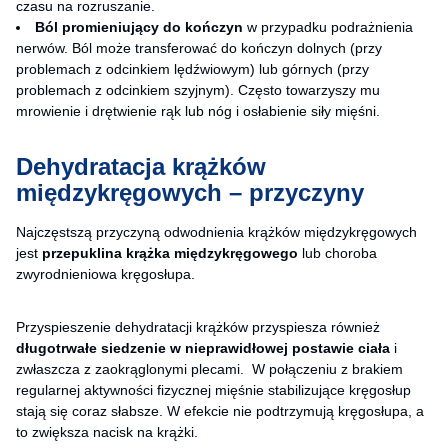
czasu na rozruszanie.
Ból promieniujący do kończyn
w przypadku podrażnienia
nerwów. Ból może transferować do kończyn dolnych (przy
problemach z odcinkiem lędźwiowym) lub górnych (przy
problemach z odcinkiem szyjnym). Często towarzyszy mu
mrowienie i drętwienie rąk lub nóg i osłabienie siły mięśni.
Dehydratacja krążków
międzykręgowych – przyczyny
Najczęstszą przyczyną odwodnienia krążków międzykręgowych
jest
przepuklina krążka międzykręgowego
lub choroba
zwyrodnieniowa kręgosłupa.
Przyspieszenie dehydratacji krążków przyspiesza również
długotrwałe siedzenie w nieprawidłowej postawie ciała
i
zwłaszcza z zaokrąglonymi plecami. W połączeniu z brakiem
regularnej aktywności fizycznej mięśnie stabilizujące kręgosłup
stają się coraz słabsze. W efekcie nie podtrzymują kręgosłupa, a
to zwiększa nacisk na krążki.