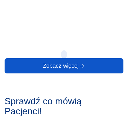
objawy, leczenie
Zgrzytanie zębam
powszechne zjawi
Protruzja krążka międzykręgowego to jedno z
zauważalne w sp
najczęstszych schorzeń kręgosłupa, dotykające
może wydawać 
osoby w różnym wieku. Stanowi ono wyzwanie
zarówno medyczne, jak i społeczne, wpływając na
produktywność…
10 lip
10 lip
Zobacz więcej
Sprawdź co mówią
Pacjenci!
Marek Ciołak