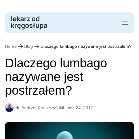
Skip
to
content
Home
Blog
Dlaczego lumbago nazywane jest postrzałem?
Dlaczego lumbago
nazywane jest
postrzałem?
lek. Andrzej Kroszczyński
Lipiec 24, 2017