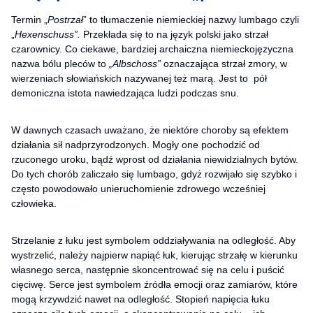
Termin „
Postrzał
” to tłumaczenie niemieckiej nazwy lumbago czyli
„
Hexenschuss”.
Przekłada się to na język polski jako strzał
czarownicy. Co ciekawe, bardziej archaiczna niemieckojęzyczna
nazwa bólu pleców to
„
Albschoss”
oznaczająca strzał zmory, w
wierzeniach słowiańskich nazywanej też marą. Jest to pół
demoniczna istota nawiedzająca ludzi podczas snu.
W dawnych czasach uważano, że niektóre choroby są efektem
działania sił nadprzyrodzonych. Mogły one pochodzić od
rzuconego uroku, bądź wprost od działania niewidzialnych bytów.
Do tych chorób zaliczało się lumbago, gdyż rozwijało się szybko i
często powodowało unieruchomienie zdrowego wcześniej
człowieka.
Strzelanie z łuku jest symbolem oddziaływania na odległość. Aby
wystrzelić, należy najpierw napiąć łuk, kierując strzałę w kierunku
własnego serca, następnie skoncentrować się na celu i puścić
cięciwę. Serce jest symbolem źródła emocji oraz zamiarów, które
mogą krzywdzić nawet na odległość. Stopień napięcia łuku