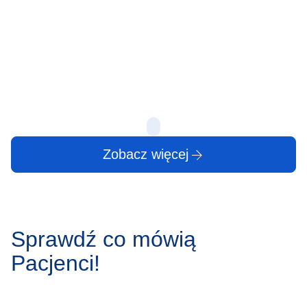
Zgrzytanie zębam
powszechne zjawi
Protruzja krążka międzykręgowego to jedno z
zauważalne w sp
najczęstszych schorzeń kręgosłupa, dotykające
może wydawać 
osoby w różnym wieku. Stanowi ono wyzwanie
zarówno medyczne, jak i społeczne, wpływając na
produktywność…
10 lip
10 lip
Zobacz więcej
Sprawdź co mówią
Pacjenci!
Marek Ciołak