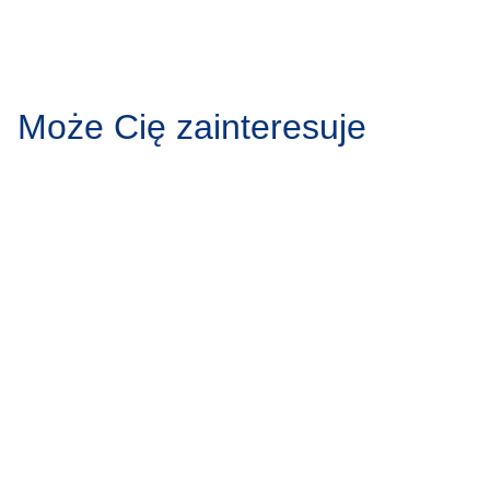
Może Cię zainteresuje
Protruzja krążka
Zgrzytanie
międzykręgowego – przyczyny,
przyczyny,
objawy, leczenie