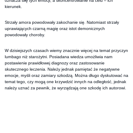
oznacza siłę tych emocji, a skoncentrowanie na celu – ich
kierunek.
Strzały amora powodowały zakochanie się. Natomiast strzały
uprawiających czarną magię oraz istot demonicznych
powodowały choroby.
W dzisiejszych czasach wiemy znacznie więcej na temat przyczyn
lumbago niż starożytni. Posiadana wiedza umożliwia nam
postawienie prawidłowej diagnozy oraz zastosowanie
skutecznego leczenia. Należy jednak pamiętać że negatywne
emocje, myśli oraz zamiary szkodzą. Można długo dyskutować na
temat tego, czy mogą one krzywdzić innych na odległość, jednak
należy uznać za pewnik, że wyrządzają one szkodę ich autorowi.