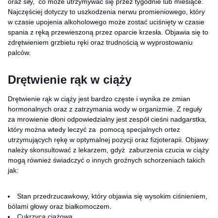
oraz siły, co może utrzymywać się przez tygodnie lub miesiące.
Najczęściej dotyczy to uszkodzenia nerwu promieniowego, który
w czasie upojenia alkoholowego może zostać uciśnięty w czasie
spania z ręką przewieszoną przez oparcie krzesła. Objawia się to
zdrętwieniem grzbietu ręki oraz trudnością w wyprostowaniu
palców.
Drętwienie rąk w ciąży
Drętwienie rąk w ciąży jest bardzo częste i wynika ze zmian
hormonalnych oraz z zatrzymania wody w organizmie. Z reguły
za mrowienie dłoni odpowiedzialny jest zespół cieśni nadgarstka,
który można wtedy leczyć za pomocą specjalnych ortez
utrzymujących rękę w optymalnej pozycji oraz fizjoterapii. Objawy
należy skonsultować z lekarzem, gdyż zaburzenia czucia w ciąży
mogą również świadczyć o innych groźnych schorzeniach takich
jak:
Stan przedrzucawkowy, który objawia się wysokim ciśnieniem,
bólami głowy oraz białkomoczem.
Cukrzyca ciążowa