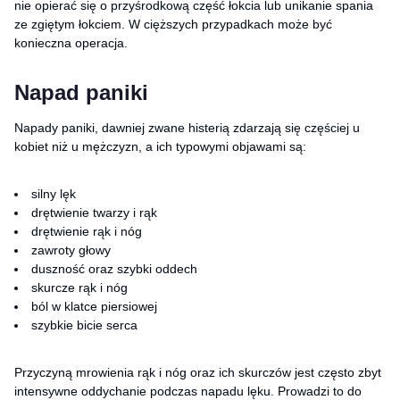
nie opierać się o przyśrodkową część łokcia lub unikanie spania
ze zgiętym łokciem. W cięższych przypadkach może być
konieczna operacja.
Napad paniki
Napady paniki, dawniej zwane histerią zdarzają się częściej u
kobiet niż u mężczyzn, a ich typowymi objawami są:
silny lęk
drętwienie twarzy i rąk
drętwienie rąk i nóg
zawroty głowy
duszność oraz szybki oddech
skurcze rąk i nóg
ból w klatce piersiowej
szybkie bicie serca
Przyczyną mrowienia rąk i nóg oraz ich skurczów jest często zbyt
intensywne oddychanie podczas napadu lęku. Prowadzi to do