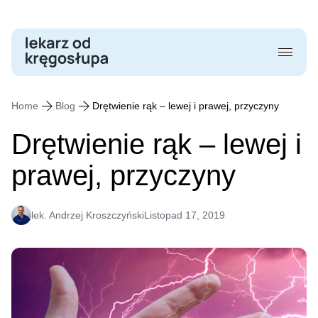
Skip
to
content
Home
Blog
Drętwienie rąk – lewej i prawej, przyczyny
Drętwienie rąk – lewej i
prawej, przyczyny
lek. Andrzej Kroszczyński
Listopad 17, 2019