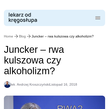
Skip
to
content
Home
Blog
Juncker – rwa kulszowa czy alkoholizm?
Juncker – rwa
kulszowa czy
alkoholizm?
lek. Andrzej Kroszczyński
Listopad 16, 2018