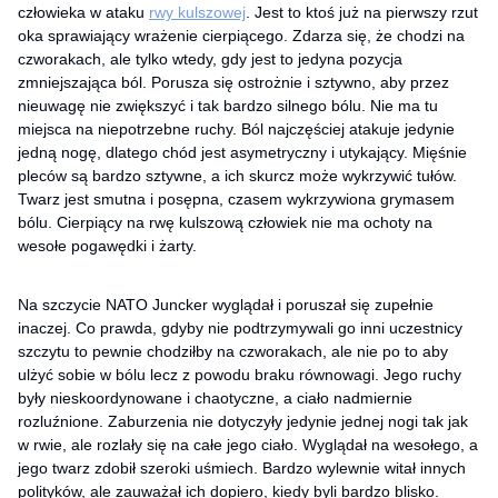
człowieka w ataku
rwy kulszowej
. Jest to ktoś już na pierwszy rzut
oka sprawiający wrażenie cierpiącego. Zdarza się, że chodzi na
czworakach, ale tylko wtedy, gdy jest to jedyna pozycja
zmniejszająca ból. Porusza się ostrożnie i sztywno, aby przez
nieuwagę nie zwiększyć i tak bardzo silnego bólu. Nie ma tu
miejsca na niepotrzebne ruchy. Ból najczęściej atakuje jedynie
jedną nogę, dlatego chód jest asymetryczny i utykający. Mięśnie
pleców są bardzo sztywne, a ich skurcz może wykrzywić tułów.
Twarz jest smutna i posępna, czasem wykrzywiona grymasem
bólu. Cierpiący na rwę kulszową człowiek nie ma ochoty na
wesołe pogawędki i żarty.
Na szczycie NATO Juncker wyglądał i poruszał się zupełnie
inaczej. Co prawda, gdyby nie podtrzymywali go inni uczestnicy
szczytu to pewnie chodziłby na czworakach, ale nie po to aby
ulżyć sobie w bólu lecz z powodu braku równowagi. Jego ruchy
były nieskoordynowane i chaotyczne, a ciało nadmiernie
rozluźnione. Zaburzenia nie dotyczyły jedynie jednej nogi tak jak
w rwie, ale rozlały się na całe jego ciało. Wyglądał na wesołego, a
jego twarz zdobił szeroki uśmiech. Bardzo wylewnie witał innych
polityków, ale zauważał ich dopiero, kiedy byli bardzo blisko.