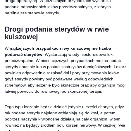
drogą operacyjną. W pozostałych przypadkach wystarcza
podanie odpowiednich leków przeciwzapalnych, z których
najsilniejsze stanowią sterydy.
Drogi podania sterydów w rwie
kulszowej
W
najlżejszych przypadkach rwy kulszowej nie trzeba
podawać sterydów
. Wystarczają wtedy niesteroidowe leki
przeciwzapalne. W nieco cięższych przypadkach można podać
sterydy doustnie lub w postaci zastrzyków domięśniowych. Lekarz
powinien odpowiednio rozpisać dni i pory przyjmowania leków,
gdyż sterydy powinny być podawane według odpowiednich
schematów, aby leczenie było skuteczne oraz aby organizm mógł
łatwiej powrócić do równowagi po skończonej terapii.
Tego typu leczenie będzie działać jedynie u części chorych, gdyż
tak podane sterydy najpierw wchłaniają się do krwi, a potem
poprzez naczynia krwionośne działają na cały organizm, w tym
również na będący źródłem bólu korzeń nerwowy. W ciężkiej rwie