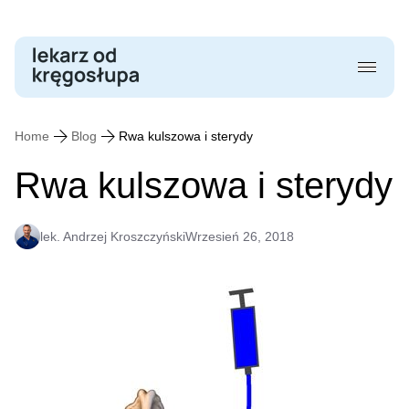
Skip
to
content
Home
Blog
Rwa kulszowa i sterydy
Rwa kulszowa i sterydy
lek. Andrzej Kroszczyński
Wrzesień 26, 2018