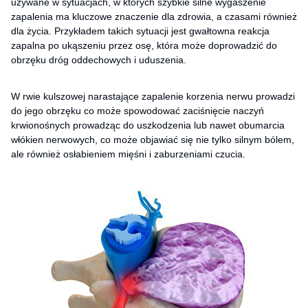
używane w sytuacjach, w których szybkie silne wygaszenie
zapalenia ma kluczowe znaczenie dla zdrowia, a czasami również
dla życia. Przykładem takich sytuacji jest gwałtowna reakcja
zapalna po ukąszeniu przez osę, która może doprowadzić do
obrzęku dróg oddechowych i uduszenia.
W rwie kulszowej narastające zapalenie korzenia nerwu prowadzi
do jego obrzęku co może spowodować zaciśnięcie naczyń
krwionośnych prowadząc do uszkodzenia lub nawet obumarcia
włókien nerwowych, co może objawiać się nie tylko silnym bólem,
ale również osłabieniem mięśni i zaburzeniami czucia.