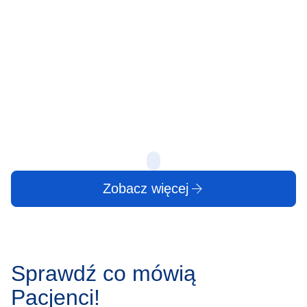
Protruzja krążka
Zgrzytanie
międzykręgowego – przyczyny,
przyczyny,
objawy, leczenie
Zgrzytanie zębam
powszechne zjawi
Protruzja krążka międzykręgowego to jedno z
zauważalne w sp
najczęstszych schorzeń kręgosłupa, dotykające
może wydawać 
osoby w różnym wieku. Stanowi ono wyzwanie
zarówno medyczne, jak i społeczne, wpływając na
produktywność…
10 lip
10 lip
Zobacz więcej
Sprawdź co mówią
Pacjenci!