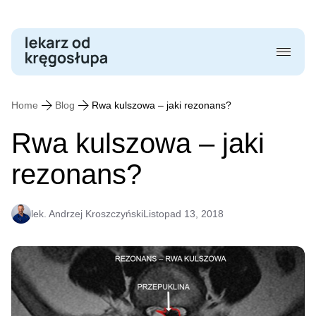
Skip
to
content
Home
Blog
Rwa kulszowa – jaki rezonans?
Rwa kulszowa – jaki
rezonans?
lek. Andrzej Kroszczyński
Listopad 13, 2018