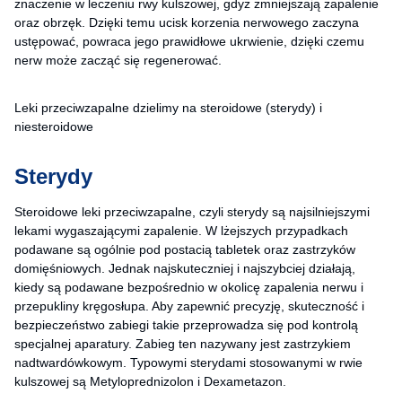
znaczenie w leczeniu rwy kulszowej, gdyż zmniejszają zapalenie
oraz obrzęk. Dzięki temu ucisk korzenia nerwowego zaczyna
ustępować, powraca jego prawidłowe ukrwienie, dzięki czemu
nerw może zacząć się regenerować.
Leki przeciwzapalne dzielimy na steroidowe (sterydy) i
niesteroidowe
Sterydy
Steroidowe leki przeciwzapalne, czyli sterydy są najsilniejszymi
lekami wygaszającymi zapalenie. W lżejszych przypadkach
podawane są ogólnie pod postacią tabletek oraz zastrzyków
domięśniowych. Jednak najskuteczniej i najszybciej działają,
kiedy są podawane bezpośrednio w okolicę zapalenia nerwu i
przepukliny kręgosłupa. Aby zapewnić precyzję, skuteczność i
bezpieczeństwo zabiegi takie przeprowadza się pod kontrolą
specjalnej aparatury. Zabieg ten nazywany jest zastrzykiem
nadtwardówkowym. Typowymi sterydami stosowanymi w rwie
kulszowej są Metyloprednizolon i Dexametazon.