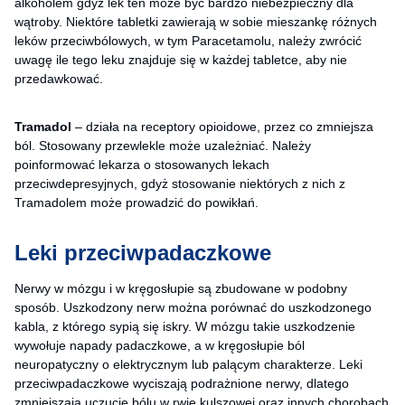
alkoholem gdyż lek ten może być bardzo niebezpieczny dla
wątroby. Niektóre tabletki zawierają w sobie mieszankę różnych
leków przeciwbólowych, w tym Paracetamolu, należy zwrócić
uwagę ile tego leku znajduje się w każdej tabletce, aby nie
przedawkować.
Tramadol
– działa na receptory opioidowe, przez co zmniejsza
ból. Stosowany przewlekle może uzależniać. Należy
poinformować lekarza o stosowanych lekach
przeciwdepresyjnych, gdyż stosowanie niektórych z nich z
Tramadolem może prowadzić do powikłań.
Leki przeciwpadaczkowe
Nerwy w mózgu i w kręgosłupie są zbudowane w podobny
sposób. Uszkodzony nerw można porównać do uszkodzonego
kabla, z którego sypią się iskry. W mózgu takie uszkodzenie
wywołuje napady padaczkowe, a w kręgosłupie ból
neuropatyczny o elektrycznym lub palącym charakterze. Leki
przeciwpadaczkowe wyciszają podrażnione nerwy, dlatego
zmniejszają uczucie bólu w rwie kulszowej oraz innych chorobach