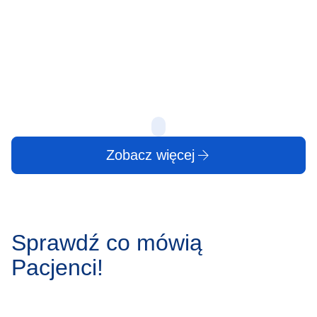
Zgrzytanie zębam
powszechne zjawi
Protruzja krążka międzykręgowego to jedno z
zauważalne w sp
najczęstszych schorzeń kręgosłupa, dotykające
może wydawać 
osoby w różnym wieku. Stanowi ono wyzwanie
zarówno medyczne, jak i społeczne, wpływając na
produktywność…
10 lip
10 lip
Zobacz więcej
Sprawdź co mówią
Pacjenci!
Marek Ciołak