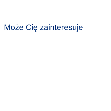
Może Cię zainteresuje
Protruzja krążka
Zgrzytanie
międzykręgowego – przyczyny,
przyczyny,
objawy, leczenie