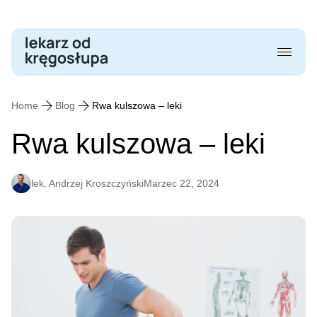
Skip
to
content
Home
Blog
Rwa kulszowa – leki
Rwa kulszowa – leki
lek. Andrzej Kroszczyński
Marzec 22, 2024