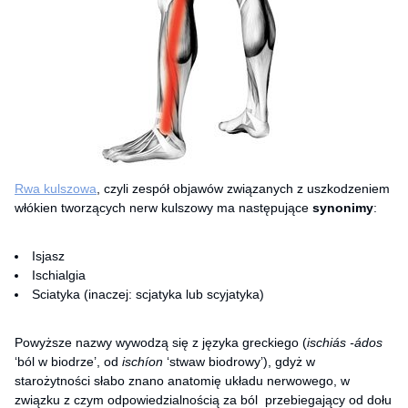
Rwa kulszowa
, czyli zespół objawów związanych z uszkodzeniem
włókien tworzących nerw kulszowy ma następujące
synonimy
:
Isjasz
Ischialgia
Sciatyka (inaczej: scjatyka lub scyjatyka)
Powyższe nazwy wywodzą się z języka greckiego (
ischiás -ádos
‘ból w biodrze’, od
ischíon
‘stwaw biodrowy’), gdyż w
starożytności słabo znano anatomię układu nerwowego, w
związku z czym odpowiedzialnością za ból przebiegający od dołu