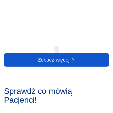
objawy, leczenie
Zgrzytanie zębam
powszechne zjawi
Protruzja krążka międzykręgowego to jedno z
zauważalne w sp
najczęstszych schorzeń kręgosłupa, dotykające
może wydawać 
osoby w różnym wieku. Stanowi ono wyzwanie
zarówno medyczne, jak i społeczne, wpływając na
produktywność…
10 lip
10 lip
Zobacz więcej
Sprawdź co mówią
Pacjenci!