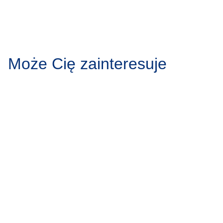
Może Cię zainteresuje
Protruzja krążka
Zgrzytanie
międzykręgowego – przyczyny,
przyczyny,