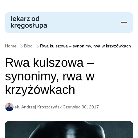
Skip
to
content
Home
Blog
Rwa kulszowa – synonimy, rwa w krzyżówkach
Rwa kulszowa –
synonimy, rwa w
krzyżówkach
lek. Andrzej Kroszczyński
Czerwiec 30, 2017