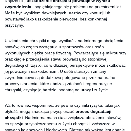
Najczęściej
uszkodzenie chrząstki powstaje
w wyniku
zwyrodnienia
i pogłębiającego się problemu na przestrzeni lat.
Może być wynikiem dawniejszych urazów czy kontuzji lub
powstawać jako uszkodzenie pierwotne, bez konkretnej
przyczyny.
Uszkodzenia chrząstki mogą wynikać z nadmiernego obciążenia
stawów, co często występuje u sportowców oraz osób
wykonujących ciężką pracę fizyczną. Powtarzające się mikrourazy
oraz ciągłe przeciążenia stawu prowadzą do stopniowej
degradacji chrząstki, co w dłuższej perspektywie może skutkować
jej poważnym uszkodzeniem. U osób starszych zmiany
zwyrodnieniowe są dodatkowo potęgowane przez naturalne
procesy starzenia, które obniżają zdolności regeneracyjne
chrząstki, czyniąc ją bardziej podatną na urazy i zużycie.
Warto również wspomnieć, że pewne czynniki ryzyka, takie jak
otyłość, mogą znacząco przyspieszać
proces degradacji
chrząstki
. Nadmierna masa ciała zwiększa obciążenie stawów,
co sprzyja przyspieszonemu zużyciu chrząstki, zwłaszcza w
stawach kolanowych i biodrowych. Dlatego tak ważne jest dbanie