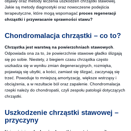
objawy oraz metody leczenia uszkodzeń chrząstki stawowej.
Jakie są metody diagnostyki oraz nowoczesne podejścia
terapeutyczne, które mogą wspomagać
proces regeneracji
chrząstki i przywracanie sprawności stawu?
Chondromalacja chrząstki – co to?
Chrząstka jest warstwą na powierzchniach stawowych
.
Odpowiada ona za to, że powierzchnie stawowe gładko ślizgają
się po sobie. Niestety, z biegiem czasu chrząstka często
uszkadza się w wyniku zmian degeneracyjnych, rozmięka,
pojawiają się ubytki, a kości, zamiast się ślizgać, zaczynają się
trzeć. Powoduje to mniejszą amortyzację, większe wstrząsy i
obciążenia, a w rezultacie ból oraz zapalenie. Chondromalacja
rzepki należy do chondropatii, czyli zespołu patologii dotyczących
chrząstki.
Uszkodzenie chrząstki stawowej –
przyczyny