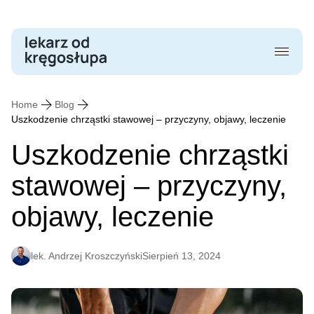
Skip
to
content
Home
Blog
Uszkodzenie chrząstki stawowej – przyczyny, objawy, leczenie
Uszkodzenie chrząstki
stawowej – przyczyny,
objawy, leczenie
lek. Andrzej Kroszczyński
Sierpień 13, 2024