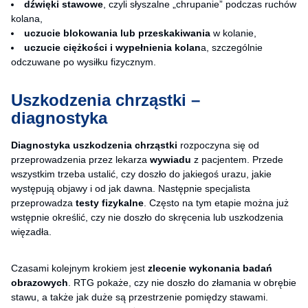
dźwięki stawowe
, czyli słyszalne „chrupanie” podczas ruchów
kolana,
uczucie blokowania
lub przeskakiwania
w kolanie,
uczucie ciężkości i wypełnienia kolan
a, szczególnie
odczuwane po wysiłku fizycznym.
Uszkodzenia chrząstki –
diagnostyka
Diagnostyka uszkodzenia chrząstki
rozpoczyna się od
przeprowadzenia przez lekarza
wywiadu
z pacjentem. Przede
wszystkim trzeba ustalić, czy doszło do jakiegoś urazu, jakie
występują objawy i od jak dawna. Następnie specjalista
przeprowadza
testy fizykalne
. Często na tym etapie można już
wstępnie określić, czy nie doszło do skręcenia lub uszkodzenia
więzadła.
Czasami kolejnym krokiem jest
zlecenie wykonania badań
obrazowych
. RTG pokaże, czy nie doszło do złamania w obrębie
stawu, a także jak duże są przestrzenie pomiędzy stawami.