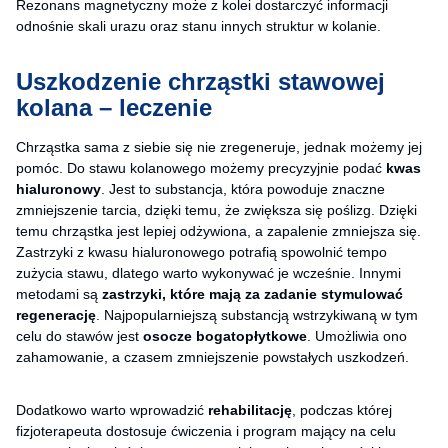
Rezonans magnetyczny może z kolei dostarczyć informacji
odnośnie skali urazu oraz stanu innych struktur w kolanie.
Uszkodzenie chrząstki stawowej
kolana – leczenie
Chrząstka sama z siebie się nie zregeneruje, jednak możemy jej
pomóc. Do stawu kolanowego możemy precyzyjnie podać
kwas
hialuronowy
. Jest to substancja, która powoduje znaczne
zmniejszenie tarcia, dzięki temu, że zwiększa się poślizg. Dzięki
temu chrząstka jest lepiej odżywiona, a zapalenie zmniejsza się.
Zastrzyki z kwasu hialuronowego potrafią spowolnić tempo
zużycia stawu, dlatego warto wykonywać je wcześnie. Innymi
metodami są
zastrzyki, które mają za zadanie stymulować
regenerację
. Najpopularniejszą substancją wstrzykiwaną w tym
celu do stawów jest
osocze bogatopłytkowe
. Umożliwia ono
zahamowanie, a czasem zmniejszenie powstałych uszkodzeń.
Dodatkowo warto wprowadzić
rehabilitację
, podczas której
fizjoterapeuta dostosuje ćwiczenia i program mający na celu