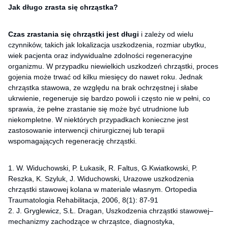
Jak długo zrasta się chrząstka?
Czas zrastania się chrząstki jest długi
i zależy od wielu
czynników, takich jak lokalizacja uszkodzenia, rozmiar ubytku,
wiek pacjenta oraz indywidualne zdolności regeneracyjne
organizmu. W przypadku niewielkich uszkodzeń chrząstki, proces
gojenia może trwać od kilku miesięcy do nawet roku. Jednak
chrząstka stawowa, ze względu na brak ochrzęstnej i słabe
ukrwienie, regeneruje się bardzo powoli i często nie w pełni, co
sprawia, że pełne zrastanie się może być utrudnione lub
niekompletne. W niektórych przypadkach konieczne jest
zastosowanie interwencji chirurgicznej lub terapii
wspomagających regenerację chrząstki.
1. W. Widuchowski, P. Łukasik, R. Faltus, G.Kwiatkowski, P.
Reszka, K. Szyluk, J. Widuchowski, Urazowe uszkodzenia
chrząstki stawowej kolana w materiale własnym. Ortopedia
Traumatologia Rehabilitacja, 2006, 8(1): 87-91
2. J. Gryglewicz, S.Ł. Dragan, Uszkodzenia chrząstki stawowej–
mechanizmy zachodzące w chrząstce, diagnostyka,