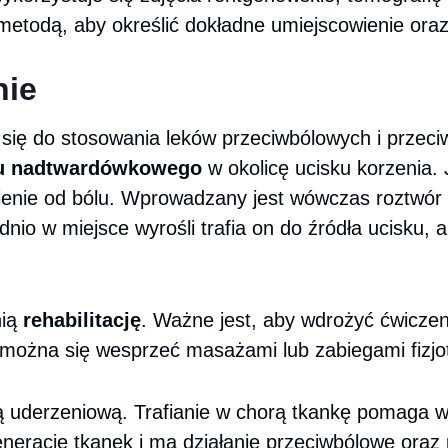
etodą, aby określić dokładne umiejscowienie oraz
nie
się do stosowania leków przeciwbólowych i przeci
ku nadtwardówkowego
w okolicę ucisku korzenia. 
nienie od bólu. Wprowadzany jest wówczas roztwór 
o w miejsce wyrośli trafia on do źródła ucisku, a je
nią
rehabilitację
. Ważne jest, aby wdrożyć ćwicze
można się wesprzeć masażami lub zabiegami fizjo
alą uderzeniową. Trafianie w chorą tkankę pomaga
nerację tkanek i ma działanie przeciwbólowe oraz 