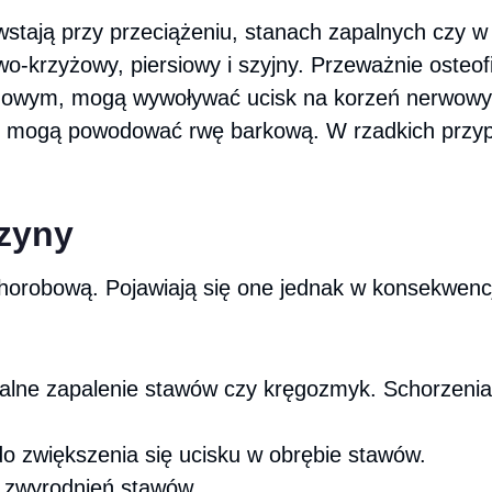
owstają przy przeciążeniu, stanach zapalnych czy
-krzyżowy, piersiowy i szyjny. Przeważnie osteof
gowym, mogą wywoływać ucisk na korzeń nerwowy i b
ty mogą powodować rwę barkową. W rzadkich przyp
czyny
chorobową. Pojawiają się one jednak w konsekwenc
idalne zapalenie stawów czy kręgozmyk. Schorzenia 
o zwiększenia się ucisku w obrębie stawów.
o zwyrodnień stawów.