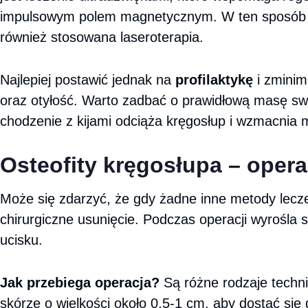
impulsowym polem magnetycznym. W ten sposób zmn
również stosowana laseroterapia.
Najlepiej postawić jednak na
profilaktykę
i zminim
oraz otyłość. Warto zadbać o prawidłową masę swoj
chodzenie z kijami odciąża kręgosłup i wzmacnia 
Osteofity kręgosłupa – opera
Może się zdarzyć, że gdy żadne inne metody leczen
chirurgiczne usunięcie. Podczas operacji wyrośl
ucisku.
Jak przebiega operacja?
Są różne rodzaje techni
skórze o wielkości około 0,5-1 cm, aby dostać się