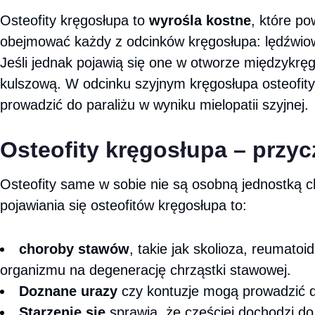
Osteofity kręgosłupa to
wyrośla kostne
, które p
obejmować każdy z odcinków kręgosłupa: lędźwiowo
Jeśli jednak pojawią się one w otworze międzykrę
kulszową. W odcinku szyjnym kręgosłupa osteofi
prowadzić do paraliżu w wyniku mielopatii szyjnej.
Osteofity kręgosłupa – przy
Osteofity same w sobie nie są osobną jednostką 
pojawiania się osteofitów kręgosłupa to:
choroby stawów
, takie jak skolioza, reumato
organizmu na degenerację chrząstki stawowej.
Doznane urazy
czy kontuzje mogą prowadzić d
Starzenie się
sprawia, że częściej dochodzi d