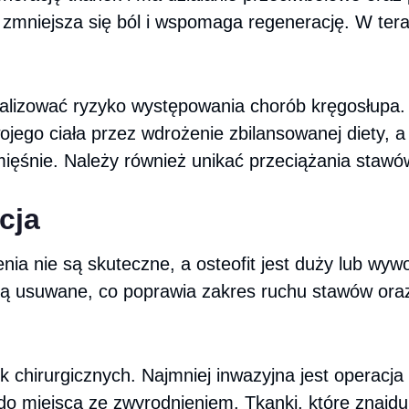
iejsza się ból i wspomaga regenerację. W terapi
alizować ryzyko występowania chorób kręgosłupa.
ego ciała przez wdrożenie zbilansowanej diety, a 
mięśnie. Należy również unikać przeciążania stawó
cja
ia nie są skuteczne, a osteofit jest duży lub wywo
a są usuwane, co poprawia zakres ruchu stawów or
k chirurgicznych. Najmniej inwazyjna jest operacj
 do miejsca ze zwyrodnieniem. Tkanki, które znajdu