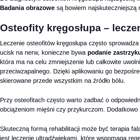
Badania obrazowe
są bowiem najskuteczniejszą m
Osteofity kręgosłupa – lecze
Leczenie osteofitów kręgosłupa często sprowadza 
ucisk na nerw, konieczne bywa
podanie zastrzy
która ma na celu zmniejszenie lub całkowite uwol
przeciwzapalnego. Dzięki aplikowaniu go bezpośredni
skierowane przede wszystkim na źródło bólu.
Przy osteofitach często warto zadbać o odpowied
obciążeniom mięśni czy przykurczom. Dodatkowo 
Skuteczną formą rehabilitacji może być terapia f
jest leczenie ultradźwiękami, które wspomaga rege