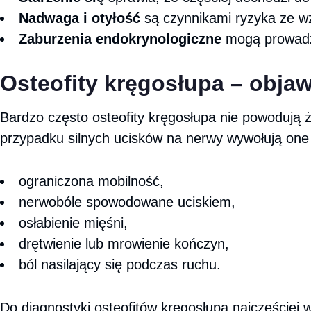
Nadwaga i otyłość
są czynnikami ryzyka ze w
Zaburzenia endokrynologiczne
mogą prowadz
Osteofity kręgosłupa – obja
Bardzo często osteofity kręgosłupa nie powodują 
przypadku silnych ucisków na nerwy wywołują one
ograniczona mobilność,
nerwobóle spowodowane uciskiem,
osłabienie mięśni,
drętwienie lub mrowienie kończyn,
ból nasilający się podczas ruchu.
Do diagnostyki osteofitów kręgosłupa najczęściej