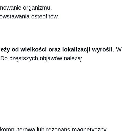
onowanie organizmu.
owstawania osteofitów.
leży od wielkości oraz lokalizacji wyrośli
. W
. Do częstszych objawów należą:
ię komputerową lub rezonans magnetyczny.