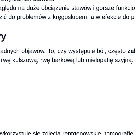
zględu na duże obciążenie stawów i gorsze funkcj
ić do problemów z kręgosłupem, a w efekcie do p
wy
żadnych objawów. To, czy występuje ból, często
za
 rwę kulszową, rwę barkową lub mielopatię szyjną
 wykorzystuje się zdjęcia rentgenowskie, tomograf