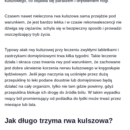
kulszowego, co objawia się paraliżem i drętwieniem nogi.
Czasem nawet nieleczona rwa kulszowa sama przejdzie pod
warunkiem, że jest bardzo lekka i w czasie rekonwalescencji nie
dźwiga się ciężarów, schyla się w bezpieczny sposób i prowadzi
oszczędzający tryb życia.
Typowy atak rwy kulszowej przy leczeniu zwykłymi tabletkami i
zastrzykami domięśniowymi trwa kilka tygodni. Takie leczenie
działa i skraca czas trwania rwy pod warunkiem, że zachowane
jest dobre ukrwienie korzenia nerwu kulszowego w kręgosłupie
lędźwiowym. Jeśli jego naczynia są uciśnięte przez dużą
przepuklinę to leki podane doustnie lub domięśniowo będą
działać na cały organizm, tylko nie tam gdzie powinny, gdyż
przepuklina blokuje ich drogę do źródła bólu. W takim wypadku
rwący ból promieniujący od pośladka do łydki może trwać przez
miesiące lub lata.
Jak długo trzyma rwa kulszowa?