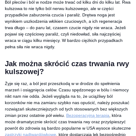
Ból pleców i ból w nodze może trwać od kilku dni do kilku lat. Rwa
kulszowa to nie tylko ból nerwu kulszowego, ale w części
przypadków zaburzenia czucia i paraliż. Drętwa noga jest
wynikiem uszkodzenia włókien czuciowych, a ich regeneracja
trwa długo – do paru lat, czasem czucie nigdy nie wraca. Jeżeli
pojawi się częściowy paraliż, czyli niedowład, siła najczęściej
wraca w ciągu kilku miesięcy. W bardzo ciężkich przypadkach
pełna siła nie wraca nigdy.
Jak można skrócić czas trwania rwy
kulszowej?
Żyje się raz, a ból jest przeszkodą w w drodze do spełnienia
marzeń i osiągnięcia celów. Czasu spędzonego w bólu i niemocy
nikt nam nie odda. Jeżeli wygląda na to, że uciążliwy ból
korzonków nie ma zamiaru szybko nas opuścić, należy poszukać
rozwiązań skuteczniejszych od tych stosowanych bez większych
zmian przez ostatnie pół wieku.
Bezoperacyjną terapią
, która
może dramatycznie skrócić czas trwania rwy oraz przyśpieszyć
powrót do zdrowia są bardzo popularne w USA wysoce skuteczne
zastrzyki nadtwardówkowe
, które dostarczają lek bezpośrednio