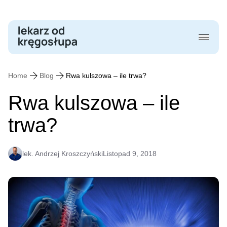
Skip
to
content
Home
Blog
Rwa kulszowa – ile trwa?
Rwa kulszowa – ile
trwa?
lek. Andrzej Kroszczyński
Listopad 9, 2018