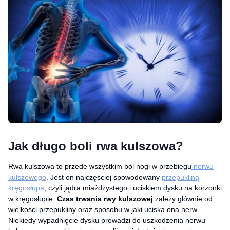
Jak długo boli rwa kulszowa?
Rwa kulszowa to przede wszystkim ból nogi w przebiegu
nerwu
kulszowego
. Jest on najczęściej spowodowany
przepukliną
kręgosłupa
, czyli jądra miażdżystego i uciskiem dysku na korzonki
w kręgosłupie.
Czas trwania rwy kulszowej
zależy głównie od
wielkości przepukliny oraz sposobu w jaki uciska ona nerw.
Niekiedy wypadnięcie dysku prowadzi do uszkodzenia nerwu