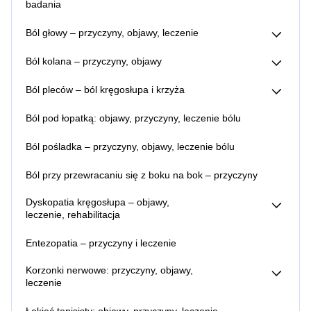
badania
Zwyrodnienie stawu biodrowego – objawy, przyczyny,
Ból głowy – przyczyny, objawy, leczenie
leczenie
Ból głowy – kiedy do lekarza?
Ból kolana – przyczyny, objawy
Ból z tyłu głowy – przyczyny, objawy, leczenie bólu
Zwyrodnienie stawu kolanowego – objawy, przyczyny,
Co pomaga na ból głowy?
Ból pleców – ból kręgosłupa i krzyża
leczenie
Jak zapobiegać bólom głowy?
Ból kręgosłupa lędźwiowego – co pomaga, ból w nocy i
Leczenie migreny toksyną botulinową
Ból pod łopatką: objawy, przyczyny, leczenie bólu
przy schylaniu
Ból kręgosłupa promieniujący do nóg – przyczyny,
Ból pośladka – przyczyny, objawy, leczenie bólu
objawy, leczenie
Ból pleców między łopatkami – przyczyny, leczenie
Ból przy przewracaniu się z boku na bok – przyczyny
Ból pleców na dole – przyczyny
Ból pleców u kierowców – objawy, przyczyny, leczenie
Dyskopatia kręgosłupa – objawy,
Ból więzadła biodrowo lędźwiowego – objawy, przyczyny,
leczenie, rehabilitacja
leczenie
Dyskopatia lędźwiowa – objawy,
Lumbago – objawy
leczenie, rehabilitacja
Entezopatia – przyczyny i leczenie
Dyskopatia na poziomie L4 l5 – objawy, leczenie
Dyskopatia l5 s1 – objawy, leczenie
Korzonki nerwowe: przyczyny, objawy,
leczenie
Zapalenie korzonków nerwowych – gdzie są, objawy,