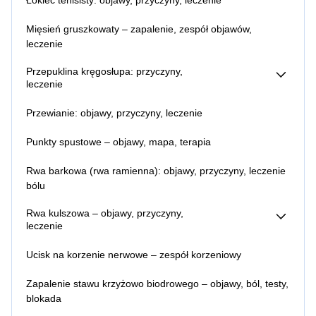
Łokieć tenisisty: objawy, przyczyny, leczenie
leczenie bólu
Mięsień gruszkowaty – zapalenie, zespół objawów,
leczenie
Przepuklina kręgosłupa: przyczyny,
leczenie
Przepuklina kręgosłupa – objawy
Przewianie: objawy, przyczyny, leczenie
Sekwestracja krążka międzykręgowego (dysku)
Punkty spustowe – objawy, mapa, terapia
Rwa barkowa (rwa ramienna): objawy, przyczyny, leczenie
bólu
Rwa kulszowa – objawy, przyczyny,
leczenie
Przewlekła rwa kulszowa
Ucisk na korzenie nerwowe – zespół korzeniowy
Rwa kulszowa – jak sobie radzić w domu?
Rwa kulszowa – jaki lekarz?
Zapalenie stawu krzyżowo biodrowego – objawy, ból, testy,
Rwa kulszowa – jakie badania?
blokada
Rwa kulszowa – rehabilitacja i fizjoterapia
Rwa kulszowa a siłownia