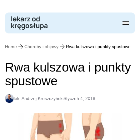
Skip
to
content
Home
Choroby i objawy
Rwa kulszowa i punkty spustowe
Rwa kulszowa i punkty
spustowe
lek. Andrzej Kroszczyński
Styczeń 4, 2018