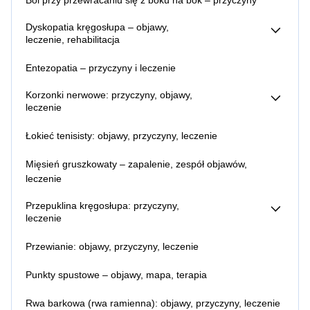
Ból przy przewracaniu się z boku na bok – przyczyny
Ból pleców na dole – przyczyny
Ból pleców u kierowców – objawy, przyczyny, leczenie
Dyskopatia kręgosłupa – objawy,
Ból więzadła biodrowo lędźwiowego – objawy, przyczyny,
leczenie, rehabilitacja
leczenie
Dyskopatia lędźwiowa – objawy,
Lumbago – objawy
leczenie, rehabilitacja
Entezopatia – przyczyny i leczenie
Dyskopatia na poziomie L4 l5 – objawy, leczenie
Dyskopatia l5 s1 – objawy, leczenie
Korzonki nerwowe: przyczyny, objawy,
leczenie
Zapalenie korzonków nerwowych – gdzie są, objawy,
Łokieć tenisisty: objawy, przyczyny, leczenie
leczenie bólu
Mięsień gruszkowaty – zapalenie, zespół objawów,
leczenie
Przepuklina kręgosłupa: przyczyny,
leczenie
Przepuklina kręgosłupa – objawy
Przewianie: objawy, przyczyny, leczenie
Sekwestracja krążka międzykręgowego (dysku)
Punkty spustowe – objawy, mapa, terapia
Rwa barkowa (rwa ramienna): objawy, przyczyny, leczenie