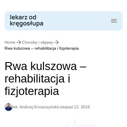
Skip
to
content
Home
Choroby i objawy
Rwa kulszowa – rehabilitacja i fizjoterapia
Rwa kulszowa –
rehabilitacja i
fizjoterapia
lek. Andrzej Kroszczyński
Listopad 12, 2016