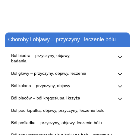
Choroby i objawy – przyczyny i leczenie bólu
Ból biodra – przyczyny, objawy,
badania
Zwyrodnienie stawu biodrowego – objawy, przyczyny,
Ból głowy – przyczyny, objawy, leczenie
leczenie
Ból głowy – kiedy do lekarza?
Ból kolana – przyczyny, objawy
Ból z tyłu głowy – przyczyny, objawy, leczenie bólu
Zwyrodnienie stawu kolanowego – objawy, przyczyny,
Co pomaga na ból głowy?
Ból pleców – ból kręgosłupa i krzyża
leczenie
Jak zapobiegać bólom głowy?
Ból kręgosłupa lędźwiowego – co pomaga, ból w nocy i
Leczenie migreny toksyną botulinową
Ból pod łopatką: objawy, przyczyny, leczenie bólu
przy schylaniu
Ból kręgosłupa promieniujący do nóg – przyczyny,
Ból pośladka – przyczyny, objawy, leczenie bólu
objawy, leczenie
Ból pleców między łopatkami – przyczyny, leczenie