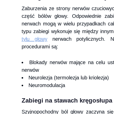
Zaburzenia ze strony nerwów czuciowyc
część bólów głowy. Odpowiednie zab
nerwach mogą w wielu przypadkach całk
typu zabiegi wykonuje się między inny
tyłu głowy
nerwach potylicznych. Na
procedurami są:
Blokady nerwów mające na celu ustą
nerwów
Neurolezja (termolezja lub kriolezja)
Neuromodulacja
Zabiegi na stawach kręgosłupa
Szyjnopochodny ból głowy zaczyna się 