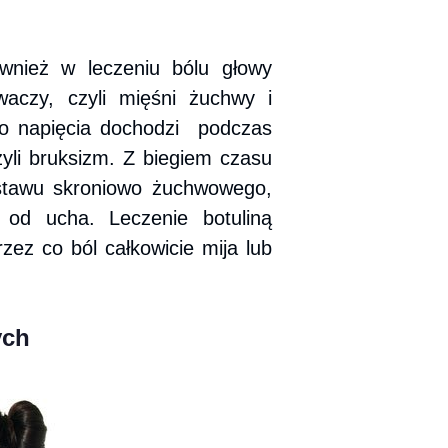
wnież w leczeniu bólu głowy
aczy, czyli mięśni żuchwy i
go napięcia dochodzi podczas
zyli bruksizm. Z biegiem czasu
stawu skroniowo żuchwowego,
 od ucha. Leczenie botuliną
zez co ból całkowicie mija lub
ych