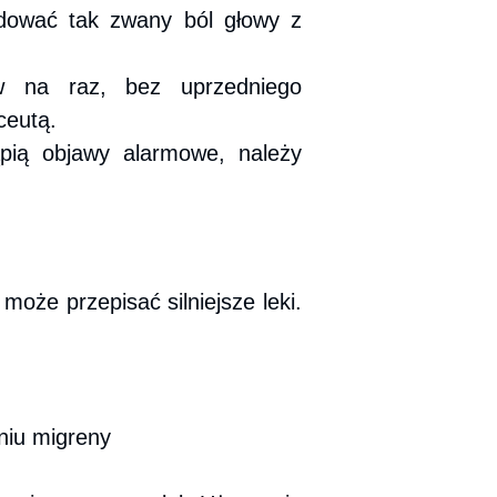
dować tak zwany ból głowy z
ów na raz, bez uprzedniego
ceutą.
tąpią objawy alarmowe, należy
oże przepisać silniejsze leki.
niu migreny