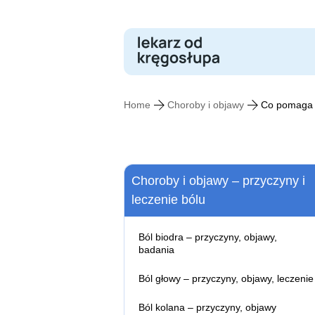
Skip
to
content
Home
Choroby i objawy
Co pomaga 
Choroby i objawy – przyczyny i
leczenie bólu
Ból biodra – przyczyny, objawy,
badania
Zwyrodnienie stawu biodrowego – ob
Ból głowy – przyczyny, objawy, leczenie
przyczyny, leczenie
Ból głowy – kiedy do lekarza?
Ból kolana – przyczyny, objawy
Ból z tyłu głowy – przyczyny, objawy,