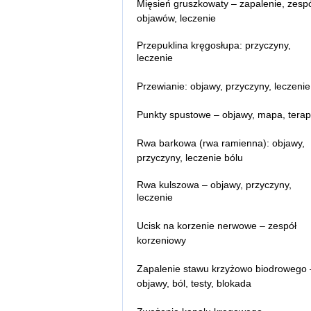
Mięsień gruszkowaty – zapalenie, zesp
objawów, leczenie
Przepuklina kręgosłupa: przyczyny,
leczenie
Przepuklina kręgosłupa – objawy
Przewianie: objawy, przyczyny, leczenie
Sekwestracja krążka międzykręgowe
(dysku)
Punkty spustowe – objawy, mapa, terap
Rwa barkowa (rwa ramienna): objawy,
przyczyny, leczenie bólu
Rwa kulszowa – objawy, przyczyny,
leczenie
Przewlekła rwa kulszowa
Ucisk na korzenie nerwowe – zespół
Rwa kulszowa – jak sobie radzić w 
korzeniowy
Rwa kulszowa – jaki lekarz?
Rwa kulszowa – jakie badania?
Zapalenie stawu krzyżowo biodrowego 
Rwa kulszowa – rehabilitacja i fizjote
objawy, ból, testy, blokada
Rwa kulszowa a siłownia
Rwa kulszowa i ból pleców – leczenie