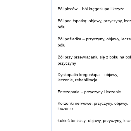
Zwyrodnienie stawu kolanowego –
leczenie bólu
Ból pleców – ból kręgosłupa i krzyża
objawy, przyczyny, leczenie
Co pomaga na ból głowy?
Ból kręgosłupa lędźwiowego – co
Jak zapobiegać bólom głowy?
Ból pod łopatką: objawy, przyczyny, lec
pomaga, ból w nocy i przy schylaniu
Leczenie migreny toksyną botulinow
bólu
Ból kręgosłupa promieniujący do nóg
przyczyny, objawy, leczenie
Ból pośladka – przyczyny, objawy, lecze
Ból pleców między łopatkami – przyc
bólu
leczenie
Ból pleców na dole – przyczyny
Ból przy przewracaniu się z boku na bo
Ból pleców u kierowców – objawy,
przyczyny
przyczyny, leczenie
Ból więzadła biodrowo lędźwiowego 
Dyskopatia kręgosłupa – objawy,
objawy, przyczyny, leczenie
leczenie, rehabilitacja
Lumbago – objawy
Dyskopatia lędźwiowa – objawy,
leczenie, rehabilitacja
Entezopatia – przyczyny i leczenie
Dyskopatia na poziomie L4 l5 – objaw
Dyskopatia l5 s1 – objawy, leczeni
leczenie
Korzonki nerwowe: przyczyny, objawy,
leczenie
Zapalenie korzonków nerwowych – g
Łokieć tenisisty: objawy, przyczyny, lec
są, objawy, leczenie bólu