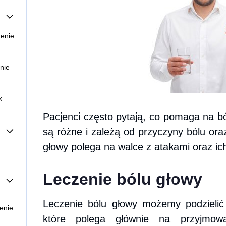
zenie
ą
 –
nie
zyny,
k –
Pacjenci często pytają, co pomaga na b
–
są różne i zależą od przyczyny bólu oraz
głowy polega na walce z atakami oraz ic
y,
e
Leczenie bólu głowy
dzie
Leczenie bólu głowy możemy podzielić 
zenie
które polega głównie na przyjmowa